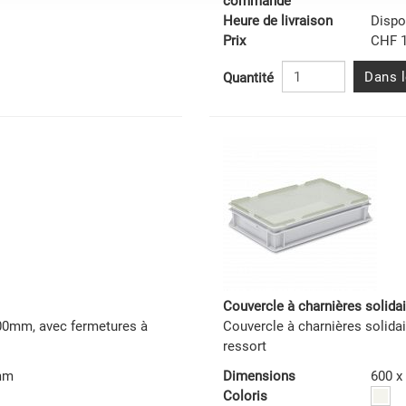
commande
Heure de livraison
Dispo
Prix
CHF 1
Dans l
Quantité
Couvercle à charnières solida
400mm, avec fermetures à
Couvercle à charnières solid
ressort
 mm
Dimensions
600 x
Coloris