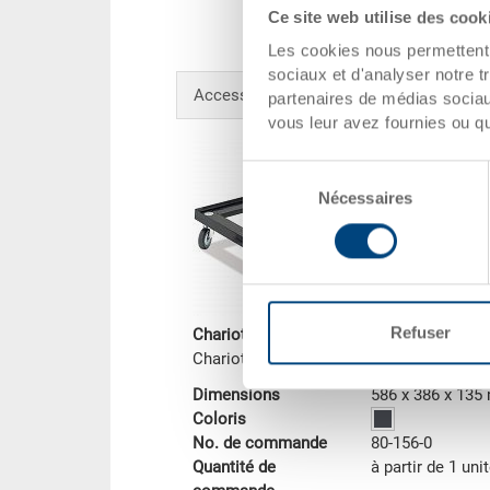
Ce site web utilise des cook
Les cookies nous permettent d
sociaux et d'analyser notre t
Accessoires en option
partenaires de médias sociaux
vous leur avez fournies ou qu'
Sélection
Nécessaires
du
consentement
Refuser
Chariot de transport
Chariot de transport 586x386x135 mm
Dimensions
586 x 386 x 13
Coloris
No. de commande
80-156-0
Quantité de
à partir de 1 uni