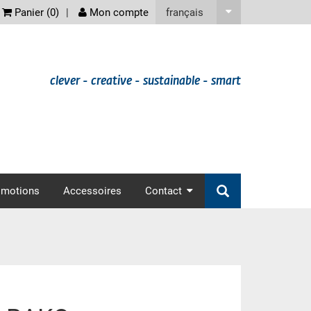
screenreader
français
Panier (
0
)
Mon compte
clever - creative - sustainable - smart
omotions
Accessoires
Contact