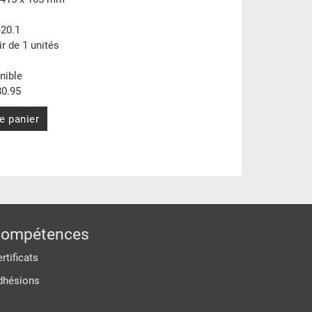
-20.1
ir de 1 unités
nible
0.95
e panier
ompétences
rtificats
dhésions