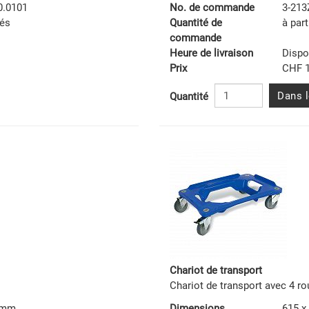
0.0101
No. de commande
3-213
tés
Quantité de
à part
commande
Heure de livraison
Dispo
Prix
CHF 1
Dans l
Quantité
Chariot de transport
Chariot de transport avec 4 r
2 mm
Dimensions
615 x