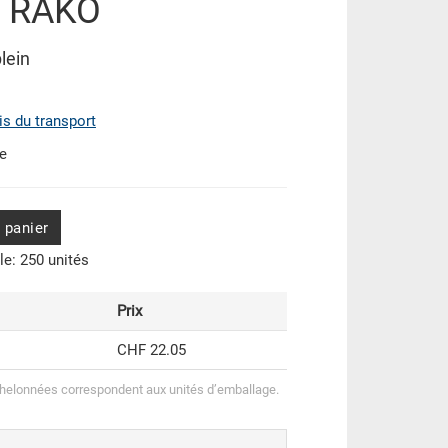
e RAKO
lein
ais du transport
de
 panier
e: 250 unités
Prix
CHF 22.05
helonnées correspondent aux unités d’emballage.