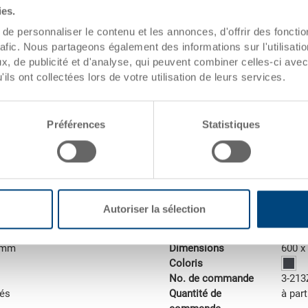
adaptées aux europalettes). Le 
ies.
demande.
e personnaliser le contenu et les annonces, d'offrir des fonctio
rafic. Nous partageons également des informations sur l'utilisati
, de publicité et d'analyse, qui peuvent combiner celles-ci avec
ils ont collectées lors de votre utilisation de leurs services.
Préférences
Statistiques
Autoriser la sélection
Couvercle de gerbage
Couvercle de gerbage 600x40
5 mm
Dimensions
600 x
Coloris
No. de commande
3-213
tés
Quantité de
à part