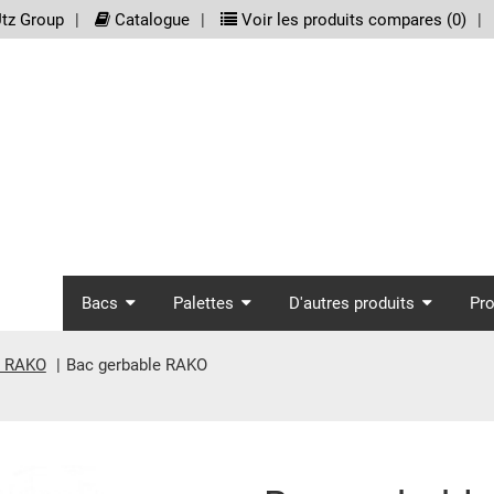
meta_nav
tz Group
Catalogue
Voir les produits compares (
0
)
screenreader.main_nav
Bacs
Palettes
D'autres produits
Pr
s RAKO
Bac gerbable RAKO