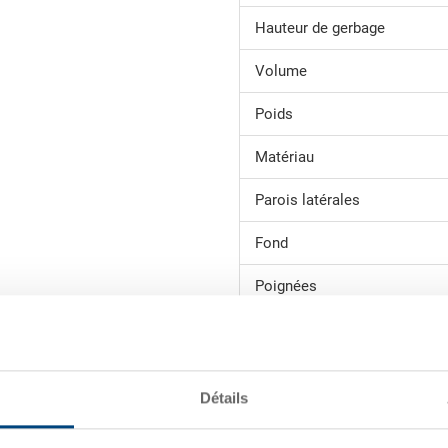
Hauteur de gerbage
Volume
Poids
Matériau
Parois latérales
Fond
Poignées
Variante de système
Grâce à sa résistance, le bac 
Détails
comme bac de transport ou de 
outre être empilé au choix ave