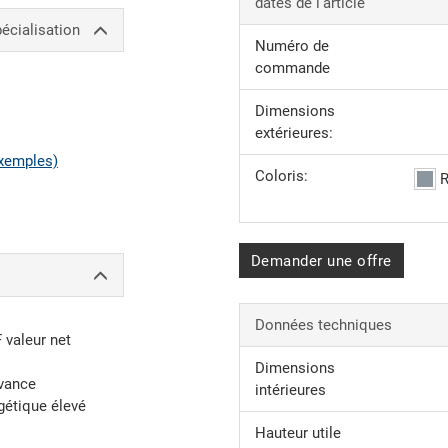
dates de l'article
écialisation
Numéro de
commande
Dimensions
extérieures:
xemples)
Coloris:
R
Demander une offre
Données techniques
F valeur net
Dimensions
avance
intérieures
gétique élevé
Hauteur utile