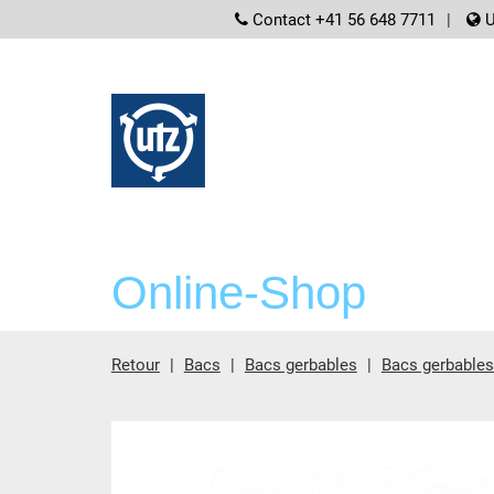
screenreader.
Contact +41 56 648 7711
U
Online-Shop
Retour
Bacs
Bacs gerbables
Bacs gerbable
contient principale