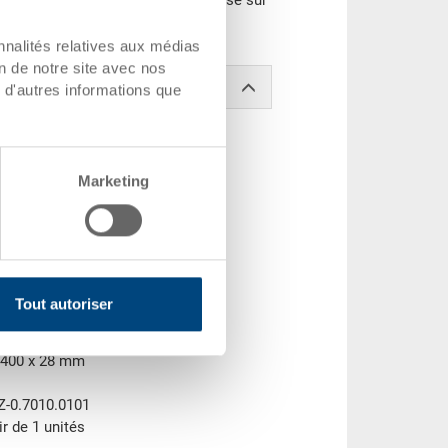
bac peut aussi être marqué et divisé sur
nnalités relatives aux médias
on de notre site avec nos
 d'autres informations que
Marketing
Tout autoriser
0x28.2 mm
 400 x 28 mm
Z-0.7010.0101
ir de 1 unités