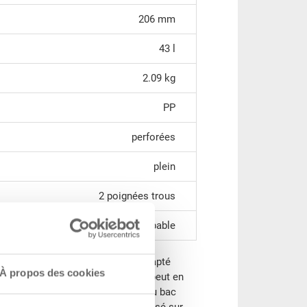
206 mm
43 l
2.09 kg
PP
perforées
plein
2 poignées trous
gerbable
gerbable RAKO est parfaitement adapté
À propos des cookies
stockage. Ce bac Euro universel peut en
c et sans couvercle (dimensions du bac