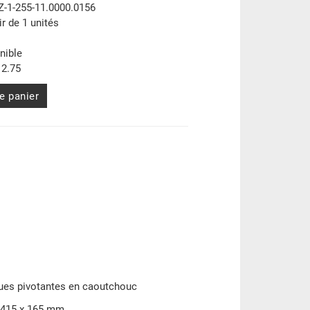
Z-1-255-11.0000.0156
ir de 1 unités
nible
2.75
e panier
oues pivotantes en caoutchouc
 415 x 165 mm