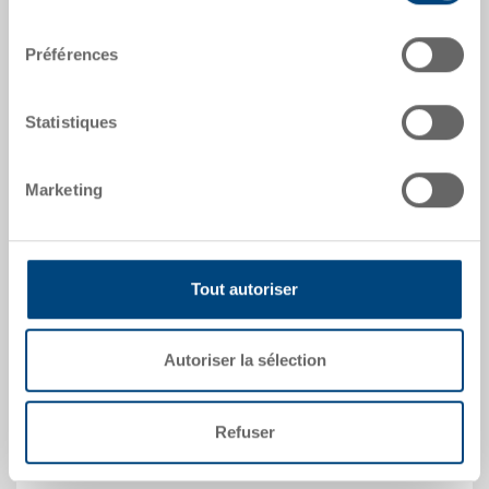
consentement
Préférences
Statistiques
Palette hygiénique UPAL-H
Palette hygiénique UPAL-H, avec renforcement (5
tuyaux en acier)
Marketing
Dimensions
1200 x 800 x 160 mm
Coloris
Tout autoriser
No. de commande
33-1208N-643-0500.0000
Quantité de commande
Autoriser la sélection
à partir de 1 unités
Heure de livraison
Disponible
Refuser
Prix
à partir de CHF 102.10