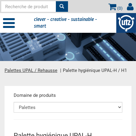
(
0
)
clever - creative - sustainable -
smart
Palettes UPAL / Rehausse
Palette hygiénique UPAL-H / H1
contient principale
Domaine de produits
Palette hygiénique UPAL-H