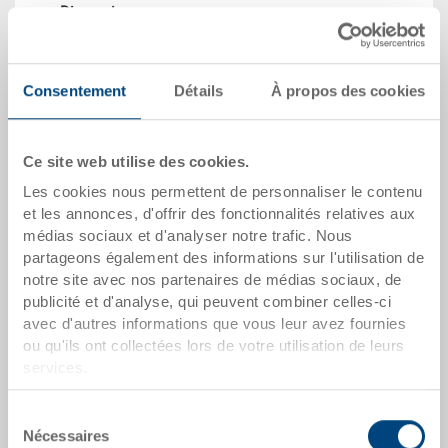
Dimensions
1200 x 1000 x 160 mm
Coloris
Consentement
Détails
À propos des cookies
No. de commande
33-1210-630 R.8040.R201
Quantité de commande
Ce site web utilise des cookies.
à partir de 1 unités
Heure de livraison
Les cookies nous permettent de personnaliser le contenu
Disponible
et les annonces, d'offrir des fonctionnalités relatives aux
Prix
médias sociaux et d'analyser notre trafic. Nous
à partir de CHF 122.70
partageons également des informations sur l'utilisation de
notre site avec nos partenaires de médias sociaux, de
vers le produit
publicité et d'analyse, qui peuvent combiner celles-ci
avec d'autres informations que vous leur avez fournies
ou qu'ils ont collectées lors de votre utilisation de leurs
services.
Sélection
Nécessaires
du