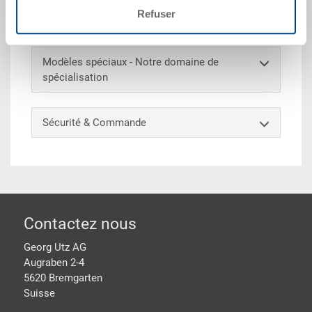
mm, avec 6 évidements pour des sangles, pour RAKO
Refuser
/ EUROTEC
Modèles spéciaux - Notre domaine de
spécialisation
Sécurité & Commande
pied de page
Contactez nous
Georg Utz AG
Augraben 2-4
5620 Bremgarten
Suisse