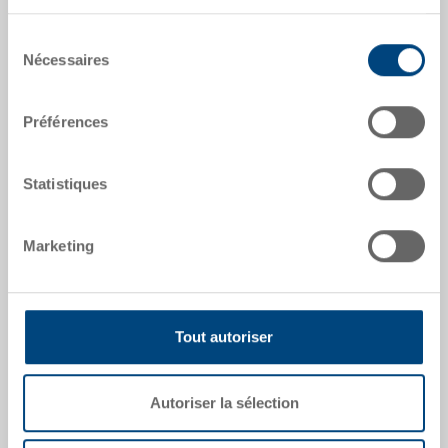
dates de l'article
Sélection
Numéro de commande
Nécessaires
du
3-213Z-0.7010.0101
consentement
Dimensions extérieures:
Préférences
600 x 400 x 28 mm
Coloris:
Statistiques
|
Coloris supplémentaires sur demande
Marketing
Demander une offre
Tout autoriser
Données techniques
Autoriser la sélection
Couvercle de gerbage, PP, gris foncé, ext. 600x400x28