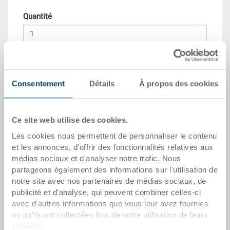
Quantité
Dans le panier
Consentement
Détails
À propos des cookies
Quantité échelonnée
Prix
Dès 10 pièces
CHF 10.75
Ce site web utilise des cookies.
Dès 50 pièces
CHF 9.80
Les cookies nous permettent de personnaliser le contenu
et les annonces, d'offrir des fonctionnalités relatives aux
Dès 100 pièces
CHF 8.95
médias sociaux et d'analyser notre trafic. Nous
partageons également des informations sur l'utilisation de
Dès 250 pièces
CHF 7.75
notre site avec nos partenaires de médias sociaux, de
Quantités échelonnées correspondent aux unités
publicité et d'analyse, qui peuvent combiner celles-ci
d’emballage.
avec d'autres informations que vous leur avez fournies
ou qu'ils ont collectées lors de votre utilisation de leurs
services.