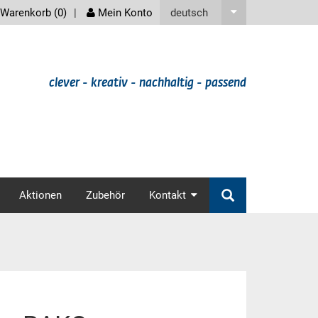
screenreader
deutsch
Warenkorb (
0
)
Mein Konto
clever - kreativ - nachhaltig - passend
v
Aktionen
Zubehör
Kontakt