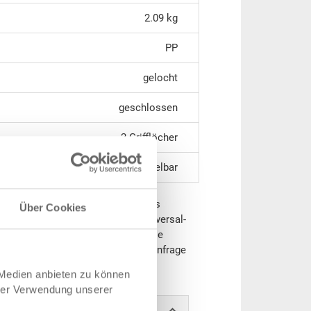
2.09 kg
PP
gelocht
geschlossen
2 Grifflöcher
stapelbar
nk seiner Belastbarkeit bestens als
Über Cookies
zbar. Zudem lässt sich dieser Universal-
ohne Deckel stapeln (Behältermasse
Zusätzlich kann der Behälter auf Anfrage
werden.
 Medien anbieten zu können
hrer Verwendung unserer