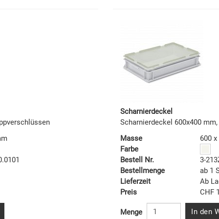
Scharnierdeckel
ppverschlüssen
Scharnierdeckel 600x400 mm,
 mm
Masse
600 x
Farbe
0.0101
Bestell Nr.
3-213
Bestellmenge
ab 1 
Lieferzeit
Ab La
Preis
CHF 1
In den 
Menge