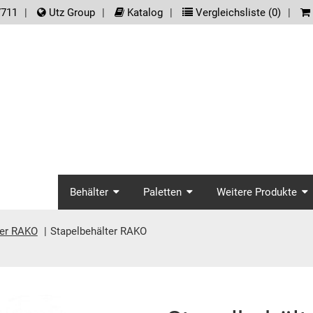
der.meta_nav
7711
Utz Group
Katalog
Vergleichsliste (
0
)
screenreader.main_na
Behälter
Paletten
Weitere Produkte
ter RAKO
Stapelbehälter RAKO