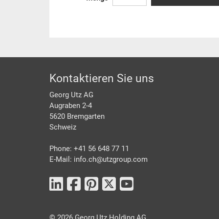
Footer
Kontaktieren Sie uns
Georg Utz AG
Augraben 2-4
5620 Bremgarten
Schweiz
Phone: +41 56 648 77 11
E-Mail: info.ch@
utzgroup.com
©
2026
Georg Utz Holding AG