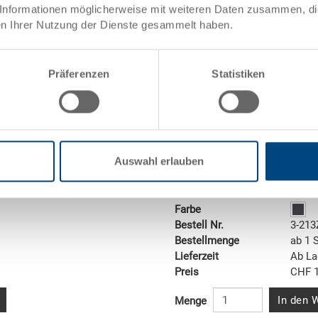
Informationen möglicherweise mit weiteren Daten zusammen, die 
n Ihrer Nutzung der Dienste gesammelt haben.
Präferenzen
Statistiken
Auflagedeckel
Auswahl erlauben
Auflagedeckel 600x400x28.2
5 mm
Masse
600 x
Farbe
Bestell Nr.
3-213
Bestellmenge
ab 1 
Lieferzeit
Ab La
Preis
CHF 1
In den 
Menge