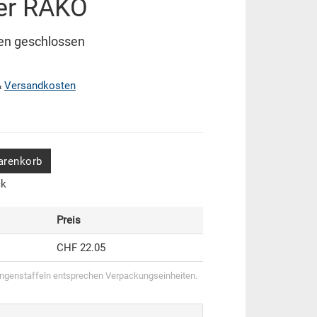
ter RAKO
en geschlossen
&
Versandkosten
arenkorb
ck
Preis
CHF 22.05
genstaffeln entsprechen Verpackungseinheiten.