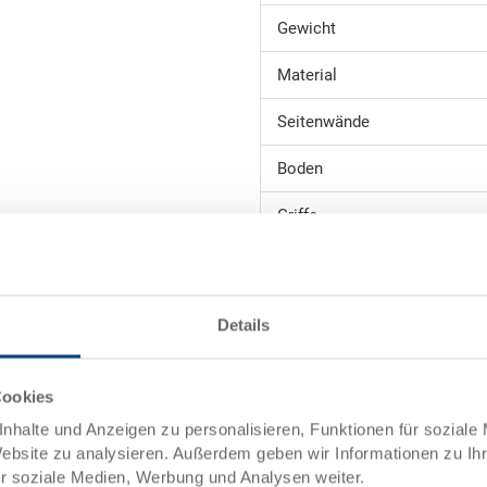
Gewicht
Material
Seitenwände
Boden
Griffe
Systemvariante
Der Stapelbehälter RAKO ist da
Details
Transport- oder Lagerbox einset
Eurobehälter beliebig mit und 
abgestimmt auf Europaletten). 
Cookies
gekennzeichnet und unterteilt 
nhalte und Anzeigen zu personalisieren, Funktionen für soziale
Website zu analysieren. Außerdem geben wir Informationen zu I
ür soziale Medien, Werbung und Analysen weiter.