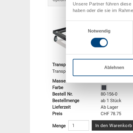
Unsere Partner führen diese 
haben oder die sie im Rahme
Einwilligungsauswahl
Notwendig
Transportroller
Ablehnen
Transportroller 586x386x135 mm
Masse
586 x 386 x 13
Farbe
Bestell Nr.
80-156-0
Bestellmenge
ab 1 Stück
Lieferzeit
Ab Lager
Preis
CHF 78.75
In den Warenkorb
Menge