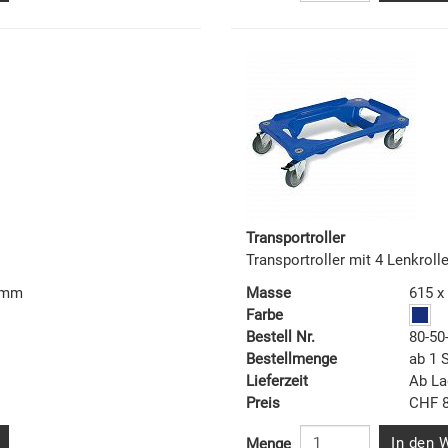
Transportroller
Transportroller mit 4 Lenkrol
2 mm
Masse
615 x
Farbe
Bestell Nr.
80-50
Bestellmenge
ab 1 
Lieferzeit
Ab La
Preis
CHF 8
In den 
Menge