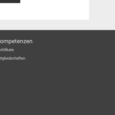
ompetenzen
rtifikate
itgliedschaften