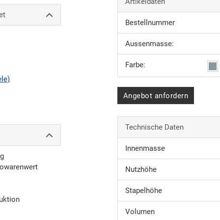
Artikeldaten
et
Bestellnummer
Aussenmasse:
Farbe:
ele)
Angebot anfordern
Technische Daten
Innenmasse
ng
towarenwert
Nutzhöhe
Stapelhöhe
uktion
Volumen