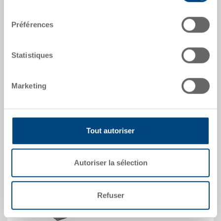
355 x 277 x 99 mm
consentement
Coloris
Préférences
No. de commande
3-901N-43 EL.0170
Quantité de commande
Statistiques
à partir de 1000 unités
Heure de livraison
Marketing
Sur demande
Prix
CHF 15.15
vers le produit
Tout autoriser
Autoriser la sélection
Refuser