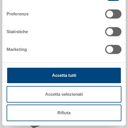
355 x 277 x 99 mm
consenso
Colore
Preferenze
Codice
3-901N-43 EL.0170
Quantità
Statistiche
da 1000 pezzo(i)
Disponbilità
Marketing
su richiesta
Prezzo
CHF 15.15
Vai al prodotto
Accetta tutti
Accetta selezionati
Rifiuta