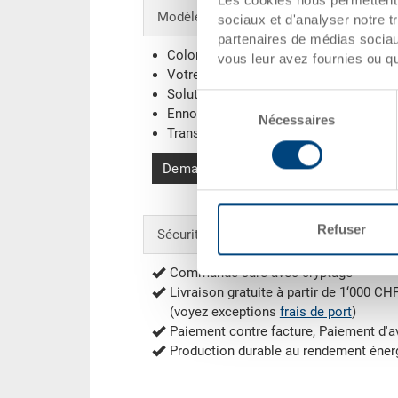
Modèles spéciaux - Notre domaine de sp
sociaux et d'analyser notre t
partenaires de médias sociaux
Coloris supplémentaires
vous leur avez fournies ou qu'
Votre logo / Marquage
(Exemples)
Solutions de systèmes individuels
Sélection
Ennoblissements
Nécessaires
du
Transpondeur (RFID) / Codes-barres
(E
consentement
Demander une offre
Refuser
Sécurité & Commande
Commande sûre avec cryptage
Livraison gratuite à partir de 1‘000 CH
(voyez exceptions
frais de port
)
Paiement contre facture, Paiement d'
Production durable au rendement éner