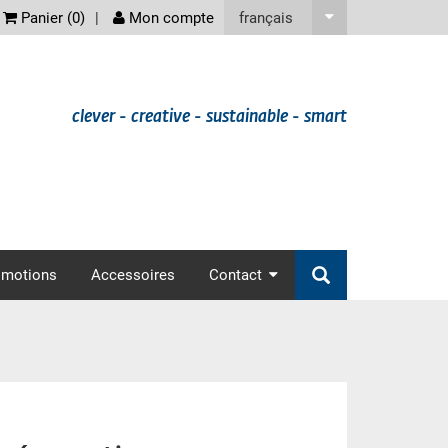
screenreader
français
Panier (
0
)
Mon compte
clever - creative - sustainable - smart
omotions
Accessoires
Contact