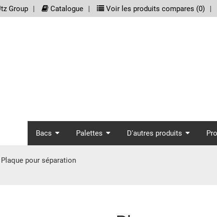
meta_nav
tz Group
Catalogue
Voir les produits compares (
0
)
screenreader.main_nav
Bacs
Palettes
D'autres produits
Pr
Plaque pour séparation