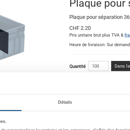
Plaque pour 
Plaque pour séparation 
CHF 2.20
Prix unitaire brut plus TVA &
fr
Heure de livraison: Sur deman
Dans le
Quantité
Quantité de commande minimal
Quantité échelonnée
Illustration similaire
Dès 100 pièces
Détails
Dès 250 pièces
ies.
Quantités éc
e personnaliser le contenu et les annonces, d'offrir des fonctio