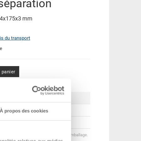
séparation
364x175x3 mm
ais du transport
de
 panier
e: 100 unités
Prix
CHF 1.65
À propos des cookies
CHF 1.45
helonnées correspondent aux unités d’emballage.
nnalités relatives aux médias