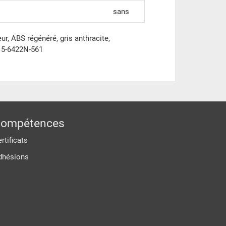
sans
ur, ABS régénéré, gris anthracite,
5-6422N-561
ompétences
rtificats
dhésions