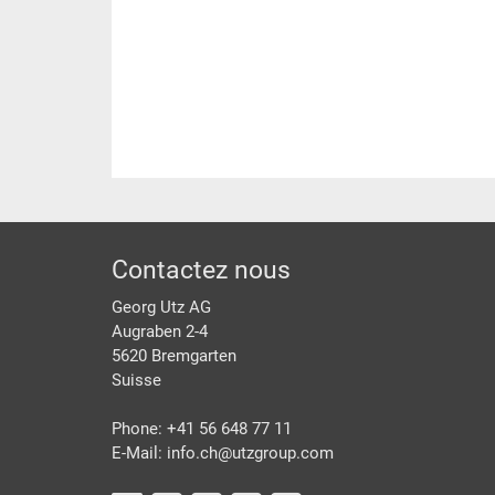
pied de page
Contactez nous
Georg Utz AG
Augraben 2-4
5620 Bremgarten
Suisse
Phone: +41 56 648 77 11
E-Mail: info.ch@
utzgroup.com