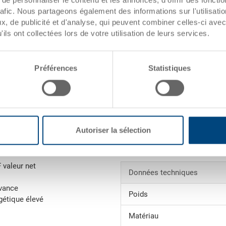
écialisation
rafic. Nous partageons également des informations sur l'utilisati
dates de l'article
, de publicité et d'analyse, qui peuvent combiner celles-ci avec
ils ont collectées lors de votre utilisation de leurs services.
Numéro de
commande
Préférences
Statistiques
xemples)
Dimensions
extérieures:
Coloris:
Autoriser la sélection
Demander une offre
F valeur net
Données techniques
avance
Poids
gétique élevé
Matériau