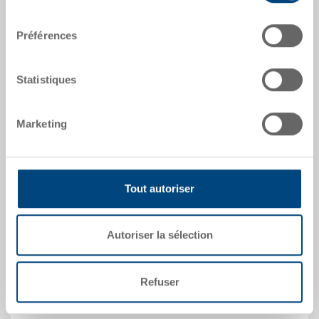
consentement
RAL 5012 |
Coloris supplémentaires sur
demande
Préférences
Statistiques
Demander une offre
Marketing
Données techniques
Casier modulaire, PP, bleu clair RAL 5012, grandeur
Tout autoriser
1/4, ext. 284x184x80 mm, int. 275x175 mm,
préhension sur 1 petit côté, pour EUROTEC 600x400
mm
Autoriser la sélection
Modèles spéciaux - Notre domaine de
Refuser
spécialisation