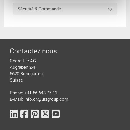
Sécurité & Commande
pied de page
Contactez nous
Georg Utz AG
Augraben 2-4
5620 Bremgarten
Suisse
Phone: +41 56 648 77 11
E-Mail: info.ch@
utzgroup.com