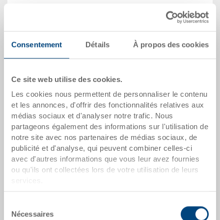
Quantité
Consentement
Détails
À propos des cookies
Dans le panier
Quantité de commande minimale: 1000 unités
Ce site web utilise des cookies.
Les cookies nous permettent de personnaliser le contenu
dates de l'article
et les annonces, d'offrir des fonctionnalités relatives aux
médias sociaux et d'analyser notre trafic. Nous
Numéro de commande
partageons également des informations sur l'utilisation de
3-995.5070.0101
notre site avec nos partenaires de médias sociaux, de
publicité et d'analyse, qui peuvent combiner celles-ci
Dimensions extérieures:
avec d'autres informations que vous leur avez fournies
284 x 184 x 80 mm
ou qu'ils ont collectées lors de votre utilisation de leurs
services.
Dimension:
1/4
Sélection
Nécessaires
du
Coloris: