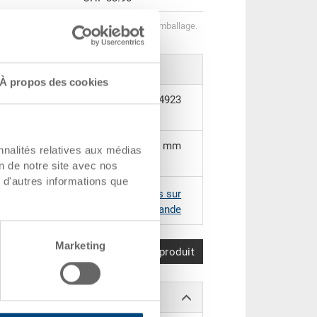
helonnées correspondent aux unités d’emballage.
À propos des cookies
1294923
600 x 400 x 426 mm
nnalités relatives aux médias
on de notre site avec nos
 d'autres informations que
AL 7001 |
Coloris supplémentaires sur
demande
Marketing
Comparer le produit