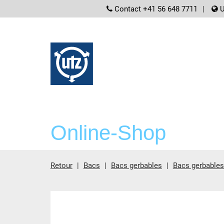
screenreader.
Contact +41 56 648 7711
U
Online-Shop
Retour
Bacs
Bacs gerbables
Bacs gerbable
contient principale