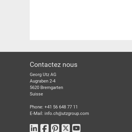
pied de page
Contactez nous
Georg Utz AG
Augraben 2-4
5620 Bremgarten
Suisse
Phone: +41 56 648 77 11
E-Mail: info.ch@
utzgroup.com