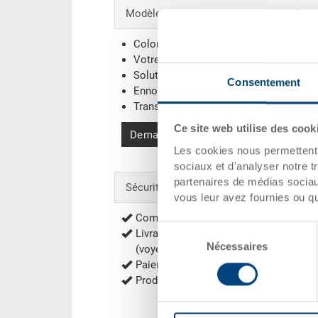
Modèles spéciaux - Notre domaine de sp
Coloris supplémentaires
Votre logo / Marquage
(Exemples)
Solutions de systèmes individuels
Consentement
Ennoblissements
Transpondeur (RFID) / Codes-barres
(E
Ce site web utilise des cook
Demander une offre
Les cookies nous permettent d
sociaux et d'analyser notre t
partenaires de médias sociaux
Sécurité & Commande
vous leur avez fournies ou qu'
Commande sûre avec cryptage
Sélection
Livraison gratuite à partir de 1‘000 CH
Nécessaires
du
(voyez exceptions
frais de port
)
consentement
Paiement contre facture, Paiement d'
Production durable au rendement éner