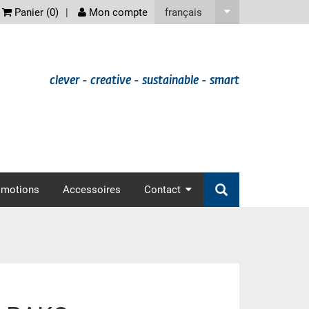
screenreader
français
Panier (
0
)
Mon compte
clever - creative - sustainable - smart
omotions
Accessoires
Contact