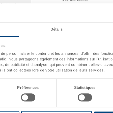
écialisation
Quantités éc
dates de l'article
Détails
Numéro de
xemples)
commande
ies.
Dimensions
e personnaliser le contenu et les annonces, d'offrir des fonctio
extérieures:
rafic. Nous partageons également des informations sur l'utilisati
, de publicité et d'analyse, qui peuvent combiner celles-ci avec
Coloris:
R
ils ont collectées lors de votre utilisation de leurs services.
F valeur net
Préférences
Statistiques
Demander une offre
avance
gétique élevé
Données techniques