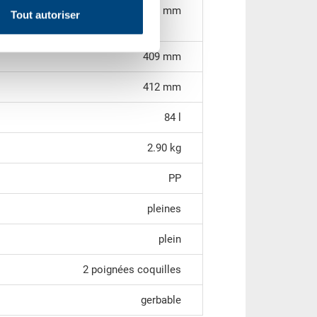
558 x 358 x 423 mm
Tout autoriser
409 mm
412 mm
84 l
2.90 kg
PP
pleines
plein
2 poignées coquilles
gerbable