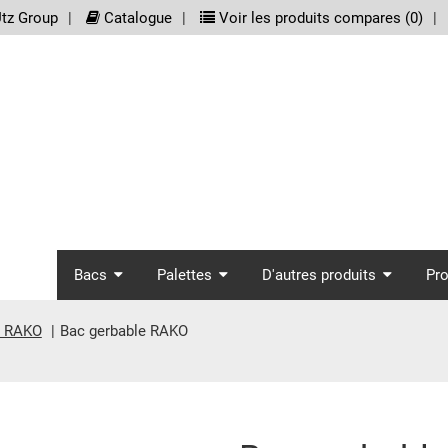
meta_nav
tz Group
Catalogue
Voir les produits compares (
0
)
screenreader.main_nav
Bacs
Palettes
D'autres produits
Pr
s RAKO
Bac gerbable RAKO