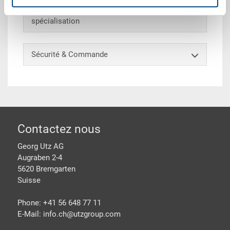
Modèles spéciaux - Notre domaine de
spécialisation
Sécurité & Commande
pied de page
Contactez nous
Georg Utz AG
Augraben 2-4
5620 Bremgarten
Suisse
Phone: +41 56 648 77 11
E-Mail: info.ch@
utzgroup.com