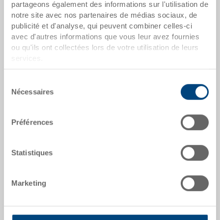
Quantités échelonnées correspondent aux unités
partageons également des informations sur l'utilisation de
d’emballage.
notre site avec nos partenaires de médias sociaux, de
publicité et d'analyse, qui peuvent combiner celles-ci
avec d'autres informations que vous leur avez fournies
dates de l'article
ou qu'ils ont collectées lors de votre utilisation de leurs
services.
Numéro de commande
3-211Z-0.7000.0101
Sélection
Nécessaires
du
Dimensions extérieures:
consentement
400 x 300 x 66 mm
Préférences
Coloris:
RAL 7001 |
Coloris supplémentaires sur
demande
Statistiques
Marketing
Demander une offre