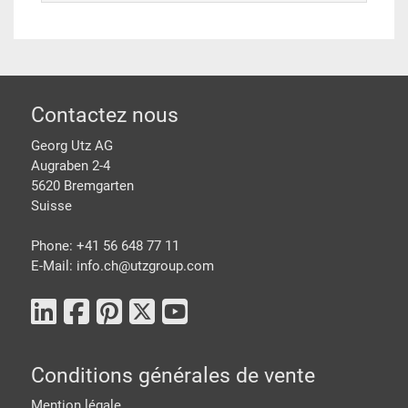
pied de page
Contactez nous
Georg Utz AG
Augraben 2-4
5620 Bremgarten
Suisse
Phone: +41 56 648 77 11
E-Mail: info.ch@
utzgroup.com
Conditions générales de vente
Mention légale