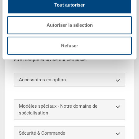
Tout autoriser
Données techniques
Autoriser la sélection
Grâce à sa résistance, le bac gerbable RAKO est
parfaitement adapté comme bac de transport ou de
stockage. Ce bac Euro universel peut en outre être
Refuser
empilé au choix avec et sans couvercle (dimensions
du bac adaptées aux europalettes). Le bac peut aussi
être marqué et divisé sur demande.
Accessoires en option
Modèles spéciaux - Notre domaine de
spécialisation
Sécurité & Commande