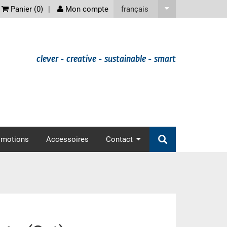
screenreader
français
Panier (
0
)
Mon compte
clever - creative - sustainable - smart
omotions
Accessoires
Contact