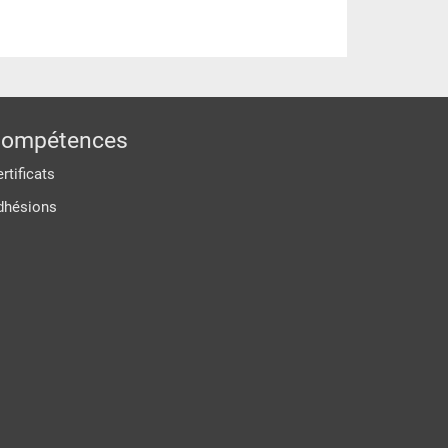
ompétences
rtificats
dhésions