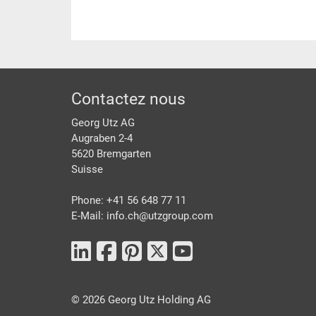
pied de page
Contactez nous
Georg Utz AG
Augraben 2-4
5620 Bremgarten
Suisse
Phone: +41 56 648 77 11
E-Mail: info.ch@
utzgroup.com
©
2026
Georg Utz Holding AG