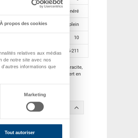
PS régénéré
À propos des cookies
plein
10
mallette 35-211
nnalités relatives aux médias
on de notre site avec nos
 d'autres informations que
tte 35-211, PS régénéré, gris anthracite,
 en 1 insert compartimenté, 1 insert en
vercle et points adhésifs, 10
Marketing
Tout autoriser