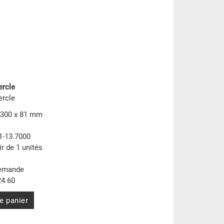
ercle
ercle
 300 x 81 mm
1-13.7000
ir de 1 unités
demande
4.60
e panier