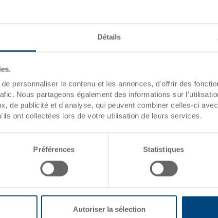
Matériau
Détails
Fond
Compartiments
ies.
Pour
e personnaliser le contenu et les annonces, d'offrir des fonctio
rafic. Nous partageons également des informations sur l'utilisati
, de publicité et d'analyse, qui peuvent combiner celles-ci avec
Compartiments (Set), pour malle
ils ont collectées lors de votre utilisation de leurs services.
ext. 355x255x55 mm, consistant
mousse synthétique pour le cou
compartiments
Préférences
Statistiques
Autoriser la sélection