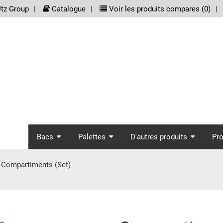
meta_nav
tz Group
Catalogue
Voir les produits compares (
0
)
screenreader.main_nav
Bacs
Palettes
D'autres produits
Pr
Compartiments (Set)