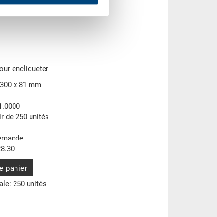
our encliqueter
 300 x 81 mm
1.0000
ir de 250 unités
demande
8.30
e panier
le: 250 unités