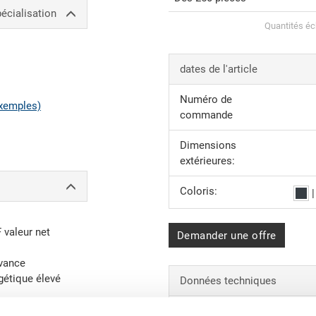
écialisation
Quantités éc
dates de l'article
Numéro de
xemples)
commande
Dimensions
extérieures:
Coloris:
F valeur net
Demander une offre
avance
gétique élevé
Données techniques
Poids