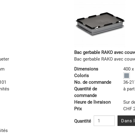
Bac gerbable RAKO avec couv
ueter
Bac gerbable RAKO avec couv
 mm
Dimensions
400 x
Coloris
101
No. de commande
36-21
nités
Quantité de
à part
commande
Heure de livraison
Sur 
Prix
CHF 2
Dans l
Quantité
ités