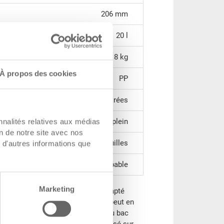
206 mm
20 l
1.18 kg
À propos des cookies
PP
perforées
plein
nnalités relatives aux médias
on de notre site avec nos
2 poignées coquilles
 d'autres informations que
gerbable
Marketing
gerbable RAKO est parfaitement adapté
stockage. Ce bac Euro universel peut en
c et sans couvercle (dimensions du bac