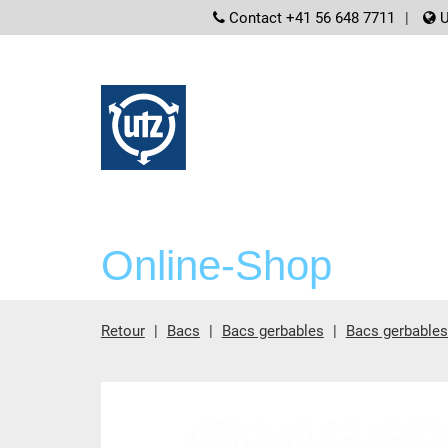
screenreader.
Contact +41 56 648 7711
U
Online-Shop
Retour
Bacs
Bacs gerbables
Bacs gerbable
contient principale