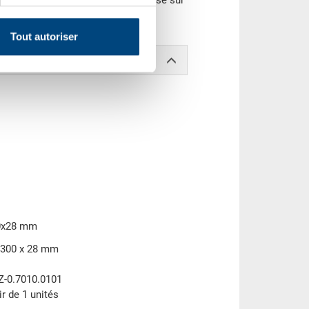
bac peut aussi être marqué et divisé sur
Tout autoriser
00x28 mm
 300 x 28 mm
Z-0.7010.0101
ir de 1 unités