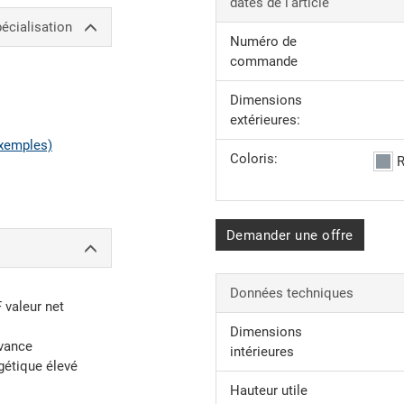
dates de l'article
écialisation
Numéro de
commande
Dimensions
extérieures:
xemples)
Coloris:
R
Demander une offre
Données techniques
F valeur net
Dimensions
avance
intérieures
gétique élevé
Hauteur utile