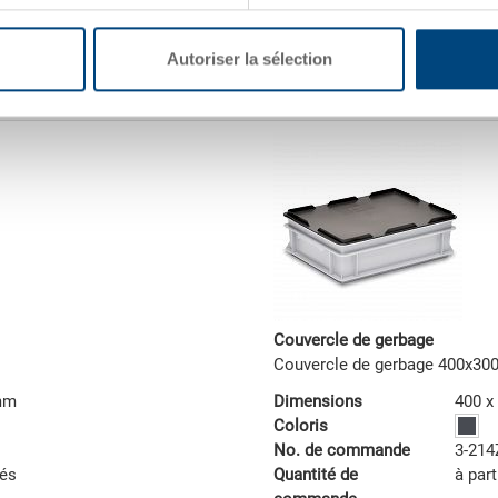
adaptées aux europalettes). Le 
demande.
Autoriser la sélection
Couvercle de gerbage
Couvercle de gerbage 400x3
 mm
Dimensions
400 x
Coloris
No. de commande
3-214
tés
Quantité de
à part