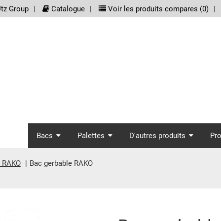
meta_nav
tz Group
Catalogue
Voir les produits compares (
0
)
screenreader.main_nav
Bacs
Palettes
D'autres produits
Pr
s RAKO
Bac gerbable RAKO