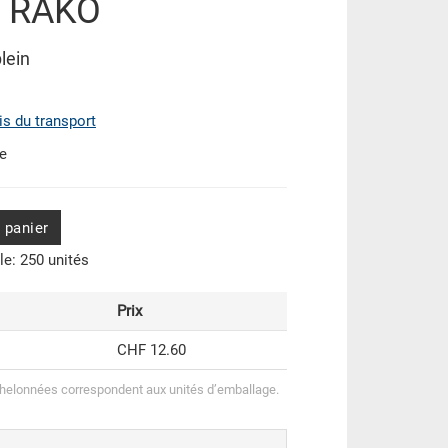
e RAKO
lein
ais du transport
de
 panier
e: 250 unités
Prix
CHF 12.60
helonnées correspondent aux unités d’emballage.