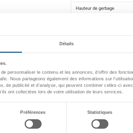
Hauteur de gerbage
Volume
Poids
Détails
Matériau
Parois latérales
ies.
Fond
e personnaliser le contenu et les annonces, d'offrir des fonctio
rafic. Nous partageons également des informations sur l'utilisati
Poignées
, de publicité et d'analyse, qui peuvent combiner celles-ci avec
ils ont collectées lors de votre utilisation de leurs services.
Variante de système
Préférences
Statistiques
Grâce à sa résistance, le bac 
comme bac de transport ou de 
outre être empilé au choix ave