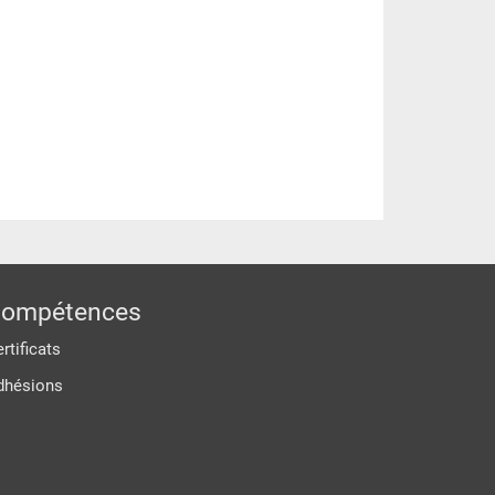
ompétences
rtificats
dhésions