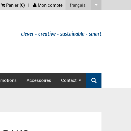
screenreader
français
Panier (
0
)
Mon compte
clever - creative - sustainable - smart
omotions
Accessoires
Contact