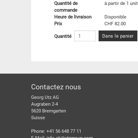
Quantité de
à partir de 1 uni
commande
Heure de livraison
Disponible
Prix
CHF 82.00
Dans le panier
Quantité
pied de page
Contactez nous
Georg Utz AG
Augraben 2-4
5620 Bremgarten
Suisse
Phone: +41 56 648 77 11
E-Mail: info.ch@
utzgroup.com