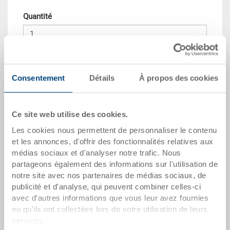
Quantité
Dans le panier
Consentement
Détails
À propos des cookies
Quantité échelonnée
Prix
Dès 10 pièces
CHF 5.55
Ce site web utilise des cookies.
Les cookies nous permettent de personnaliser le contenu
Dès 50 pièces
CHF 5.05
et les annonces, d'offrir des fonctionnalités relatives aux
Dès 100 pièces
CHF 4.60
médias sociaux et d'analyser notre trafic. Nous
partageons également des informations sur l'utilisation de
Dès 250 pièces
CHF 4.00
notre site avec nos partenaires de médias sociaux, de
publicité et d'analyse, qui peuvent combiner celles-ci
Quantités échelonnées correspondent aux unités
avec d'autres informations que vous leur avez fournies
d’emballage.
ou qu'ils ont collectées lors de votre utilisation de leurs
services.