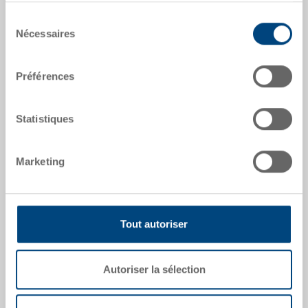
dates de l'article
Sélection
Nécessaires
Numéro de commande
du
20-2064-Z
consentement
Préférences
Dimensions extérieures:
395 x 295 x 20 mm
Statistiques
Coloris:
|
Coloris supplémentaires sur demande
Marketing
Demander une offre
Tout autoriser
Données techniques
Autoriser la sélection
Cache-poussière, PET-A 0.8 mm, transparent, ext.