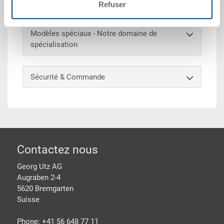
395x295x20 mm, pour RAKO / EUROTEC
Refuser
Modèles spéciaux - Notre domaine de
spécialisation
Sécurité & Commande
pied de page
Contactez nous
Georg Utz AG
Augraben 2-4
5620 Bremgarten
Suisse
Phone: +41 56 648 77 11