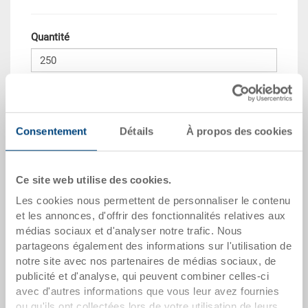
Quantité
Dans le panier
Quantité de commande minimale: 250 unités
Consentement
Détails
À propos des cookies
Quantité échelonnée
Prix
Dès 250 pièces
CHF 9.35
Ce site web utilise des cookies.
Les cookies nous permettent de personnaliser le contenu
Quantités échelonnées correspondent aux unités
et les annonces, d'offrir des fonctionnalités relatives aux
d’emballage.
médias sociaux et d'analyser notre trafic. Nous
partageons également des informations sur l'utilisation de
notre site avec nos partenaires de médias sociaux, de
dates de l'article
publicité et d'analyse, qui peuvent combiner celles-ci
avec d'autres informations que vous leur avez fournies
Numéro de commande
ou qu'ils ont collectées lors de votre utilisation de leurs