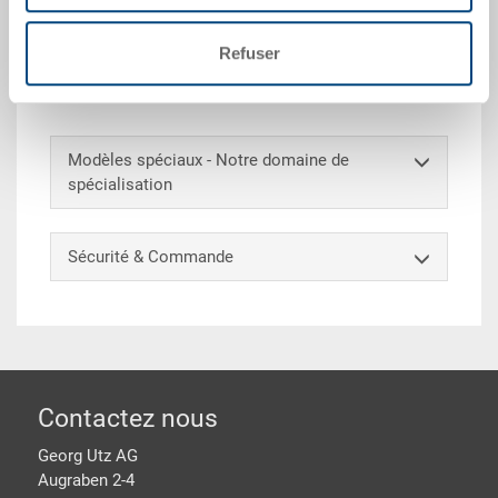
Refuser
Accessoires en option
Modèles spéciaux - Notre domaine de
spécialisation
Sécurité & Commande
pied de page
Contactez nous
Georg Utz AG
Augraben 2-4