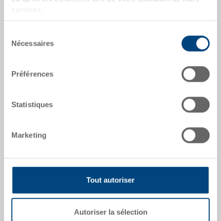
7-411-100.9000.0150
services.
Dimensions extérieures:
530 x 325 x 100 mm
Sélection
Nécessaires
du
Dimension:
consentement
1/1
Préférences
Coloris:
|
Coloris supplémentaires sur demande
Statistiques
Marketing
Demander une offre
Tout autoriser
Données techniques
Bac Gastro-Norme 1/1, PP, blanc, ext. 530x325x100
Autoriser la sélection
mm, 13.5 L