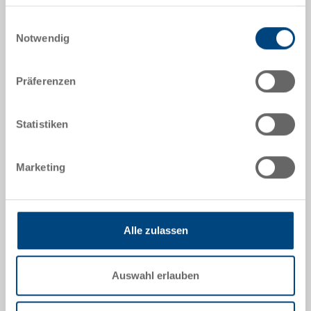
Nutzung der Dienste gesammelt haben.
530 x 325 x 100 mm
Einwilligungsauswahl
Notwendig
Grösse:
1/1
Präferenzen
Farbe:
|
Weitere Farben auf Anfrage
Statistiken
Marketing
Angebot anfordern
Technische Daten
Alle zulassen
Gastronorm-Schale 1/1, PP, weiss, aussen
Auswahl erlauben
530x325x100 mm, 13.5 L