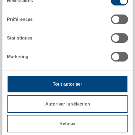
RAL 5012 |
Coloris supplémentaires sur
Nécessaires
du
demande
consentement
Préférences
Statistiques
Demander une offre
Marketing
Données techniques
Bac emboîtable NESCO, PP, bleu clair RAL 5012, ext.
600x400x400 mm, int. en haut 545x368 mm, int. en
Tout autoriser
bas 513x331 mm, hauteur int. 397 mm, hauteur
emboîtée 106 mm, 73.0 l, parois plein et lisse sur les
2 côtés, fond multirenforts 15 mm, 2 poignées
Autoriser la sélection
coquilles, sans couvercle, avec rabats
Refuser
Modèles spéciaux - Notre domaine de
spécialisation