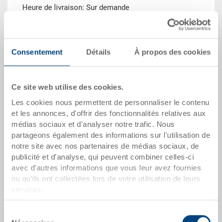
Heure de livraison: Sur demande
Quantité
Consentement
Détails
À propos des cookies
Dans le panier
Ce site web utilise des cookies.
Quantité de commande minimale: 500 unités
Les cookies nous permettent de personnaliser le contenu
et les annonces, d'offrir des fonctionnalités relatives aux
médias sociaux et d'analyser notre trafic. Nous
dates de l'article
partageons également des informations sur l'utilisation de
notre site avec nos partenaires de médias sociaux, de
Numéro de commande
publicité et d'analyse, qui peuvent combiner celles-ci
37-6440-314.5070.0101
avec d'autres informations que vous leur avez fournies
Dimensions extérieures:
ou qu'ils ont collectées lors de votre utilisation de leurs
600 x 400 x 400 mm
services.
Coloris:
Sélection