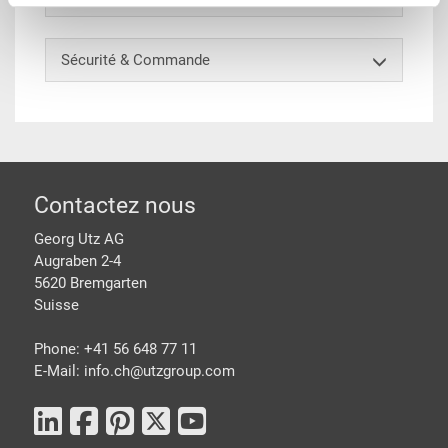
Sécurité & Commande
pied de page
Contactez nous
Georg Utz AG
Augraben 2-4
5620 Bremgarten
Suisse
Phone: +41 56 648 77 11
E-Mail: info.ch@
utzgroup.com