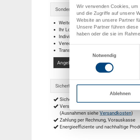
Wir verwenden Cookies, um I
Sonderanfertigungen - Unser Spezialgebi
und die Zugriffe auf unsere 
Website an unsere Partner f
Weitere Farben
Unsere Partner führen diese 
Ihr Logo / Labeling
(Beispiele)
haben oder die sie im Rahme
Individuelle Systemlösungen
Veredelungen
Einwilligungsauswahl
Transponder (RFID) / Barcodes
(Beispi
Notwendig
Angebot anfordern
Sicherheit & Bestellung
Ablehnen
Sichere Bestellung mit Verschlüsselu
Versandkostenfrei ab 1'000.- CHF Net
(Ausnahmen siehe
Versandkosten
)
Zahlung per Rechnung, Vorauskasse
Energieeffiziente und nachhaltige Prod