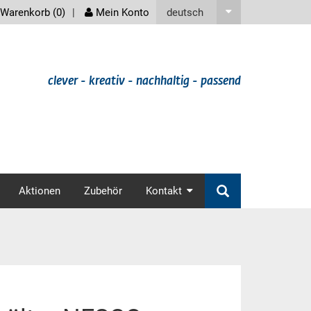
screenreader
deutsch
Warenkorb (
0
)
Mein Konto
clever - kreativ - nachhaltig - passend
v
Aktionen
Zubehör
Kontakt