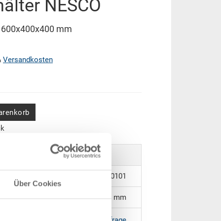
hälter NESCO
O 600x400x400 mm
&
Versandkosten
arenkorb
ck
37-6440-314.5070.0101
Über Cookies
600 x 400 x 400 mm
RAL 5012 |
Weitere Farben auf Anfrage