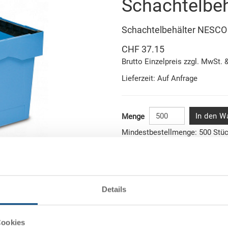
Schachtelbe
Schachtelbehälter NESC
CHF 37.15
Brutto Einzelpreis zzgl. MwSt. 
Lieferzeit: Auf Anfrage
In den W
Menge
Mindestbestellmenge: 500 Stü
Artikeldaten
Abbildung ähnlich
Bestellnummer
Details
Aussenmasse:
onen
Cookies
Farbe: