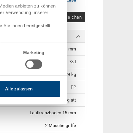
 Medien anbieten zu können
hrer Verwendung unserer
Produkt vergleichen
Sie ihnen bereitgestellt
513 x 331 x 397 mm
Marketing
73 l
3.29 kg
PP
Alle zulassen
geschlossen beidseitig glatt
Laufkranzboden 15 mm
2 Muschelgriffe