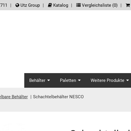
der.meta_nav
7711
Utz Group
Katalog
Vergleichsliste (
0
)
screenreader.main_na
Behälter
Paletten
Weitere Produkte
lbare Behälter
Schachtelbehälter NESCO