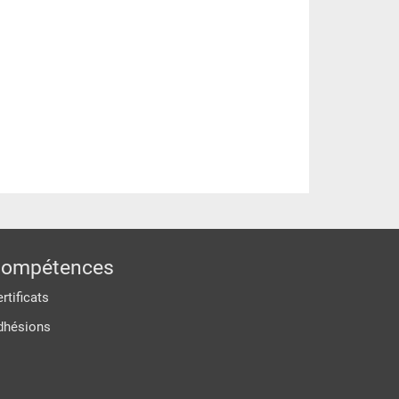
ompétences
rtificats
dhésions