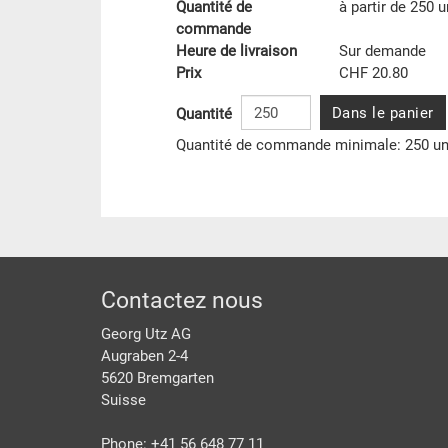
Quantité de
à partir de 250 u
commande
Heure de livraison
Sur demande
Prix
CHF 20.80
Dans le panier
Quantité
Quantité de commande minimale: 250 un
pied de page
Contactez nous
Georg Utz AG
Augraben 2-4
5620 Bremgarten
Suisse
Phone: +41 56 648 77 11