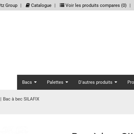
meta_nav
tz Group
Catalogue
Voir les produits compares (
0
)
screenreader.main_nav
Bacs
Palettes
D'autres produits
Pr
Bac à bec SILAFIX