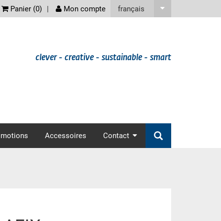
screenreader
français
Panier (
0
)
Mon compte
clever - creative - sustainable - smart
omotions
Accessoires
Contact