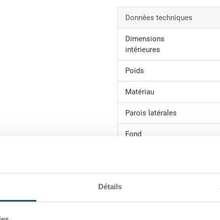
Données techniques
Dimensions
intérieures
Poids
Matériau
Parois latérales
Fond
Poignées
Variante de système
Détails
Bac à bec SILAFIX 2, gerbable,
455x277x185 mm, conditionnem
ies.