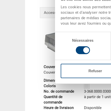
Les cookies nous permettent d
sociaux et d'analyser notre t
Accessoires en option
partenaires de médias sociaux
vous leur avez fournies ou qu'
Sélection
Nécessaires
du
consentement
Couvercle
Refuser
Couvercle 455x277x86 mm
Dimensions
455 x 277 x 86
Coloris
No. de commande
3-368.0000.0300
Quantité de
à partir de 1 uni
commande
Heure de livraison
Disponible