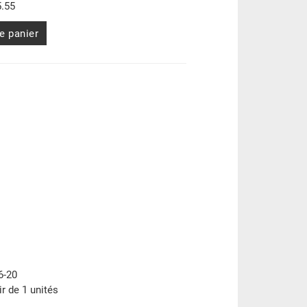
.55
e panier
6-20
ir de 1 unités