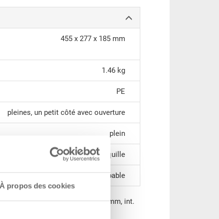
455 x 277 x 185 mm
1.46 kg
PE
pleines, un petit côté avec ouverture
plein
1 poignée coquille
gerbable
À propos des cookies
 PE, vert moyen, 500/450x310x200 mm, int.
ent 10 pièces