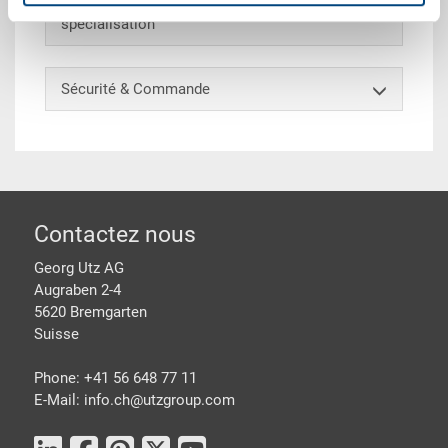
Modèles spéciaux - Notre domaine de
spécialisation
Sécurité & Commande
pied de page
Contactez nous
Georg Utz AG
Augraben 2-4
5620 Bremgarten
Suisse
Phone: +41 56 648 77 11
E-Mail: info.ch@
utzgroup.com