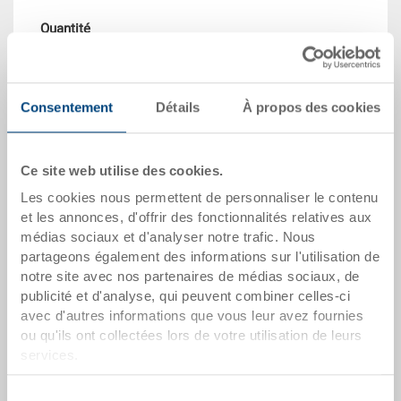
Quantité
Dans le panier
Consentement
Détails
À propos des cookies
Quantité échelonnée
Prix
Ce site web utilise des cookies.
Dès 10 pièces
CHF 28.10
Les cookies nous permettent de personnaliser le contenu
et les annonces, d'offrir des fonctionnalités relatives aux
Dès 50 pièces
CHF 25.60
médias sociaux et d'analyser notre trafic. Nous
partageons également des informations sur l'utilisation de
Dès 100 pièces
CHF 23.40
notre site avec nos partenaires de médias sociaux, de
publicité et d'analyse, qui peuvent combiner celles-ci
Dès 250 pièces
CHF 20.30
avec d'autres informations que vous leur avez fournies
Quantités échelonnées correspondent aux unités
ou qu'ils ont collectées lors de votre utilisation de leurs
d’emballage.
services.
Sélection