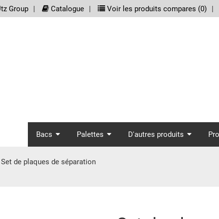
meta_nav
tz Group
Catalogue
Voir les produits compares (
0
)
screenreader.main_nav
Bacs
Palettes
D'autres produits
Pr
Set de plaques de séparation