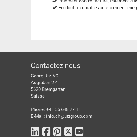
Paiement contre facture, Paiement d'
Production durable au rendement éner
pied de page
Contactez nous
Georg Utz AG
Augraben 2-4
5620 Bremgarten
Suisse
Phone: +41 56 648 77 11
E-Mail: info.ch@
utzgroup.com