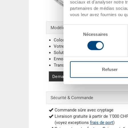
sociaux et d'analyser notre t
partenaires de médias sociaux
vous leur avez fournies ou qu'
Modèles spéciaux - Notre domaine de sp
Sélection
Nécessaires
du
Coloris supplémentaires
consentement
Votre logo / Marquage
(Exemples)
Solutions de systèmes individuels
Ennoblissements
Transpondeur (RFID) / Codes-barres
(E
Refuser
Demander une offre
Sécurité & Commande
Commande sûre avec cryptage
Livraison gratuite à partir de 1‘000 CH
(voyez exceptions
frais de port
)