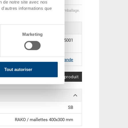
on de notre site avec nos
 d'autres informations que
helonnées correspondent aux unités d’emballage.
Marketing
80-99.5001
|
Coloris supplémentaires sur demande
Tout autoriser
Comparer le produit
SB
RAKO / mallettes 400x300 mm