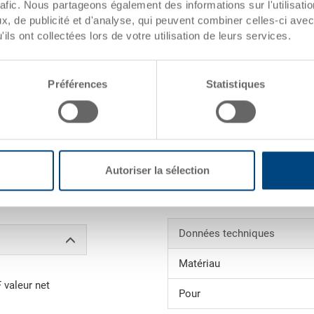
rafic. Nous partageons également des informations sur l'utilisati
, de publicité et d'analyse, qui peuvent combiner celles-ci avec
Quantités éc
ils ont collectées lors de votre utilisation de leurs services.
écialisation
dates de l'article
Préférences
Statistiques
Numéro de
commande
Coloris:
xemples)
Autoriser la sélection
Demander une offre
Données techniques
Matériau
F valeur net
Pour