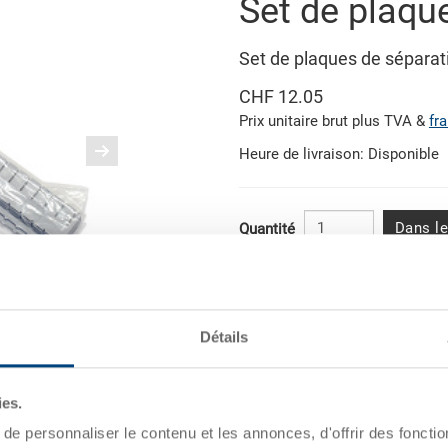
Set de plaqu
Set de plaques de séparat
CHF 12.05
Prix unitaire brut plus TVA &
fr
Heure de livraison: Disponible
Dans le
Quantité
Quantité échelonnée
Dès 10 pièces
Détails
Illustration similaire
Dès 50 pièces
ies.
Dès 100 pièces
e personnaliser le contenu et les annonces, d'offrir des fonctio
Dès 250 pièces