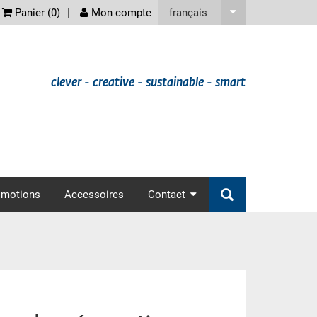
screenreader
français
Panier (
0
)
Mon compte
clever - creative - sustainable - smart
omotions
Accessoires
Contact