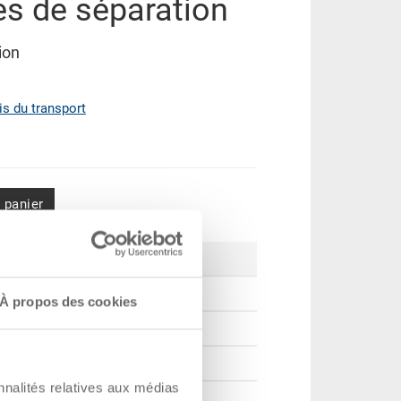
es de séparation
ion
ais du transport
 panier
Prix
CHF 10.85
À propos des cookies
CHF 9.90
CHF 9.05
nnalités relatives aux médias
CHF 7.85