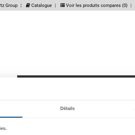
meta_nav
tz Group
Catalogue
Voir les produits compares (
0
)
screenreader.main_nav
Bacs
Palettes
D'autres produits
Pr
Détails
ies.