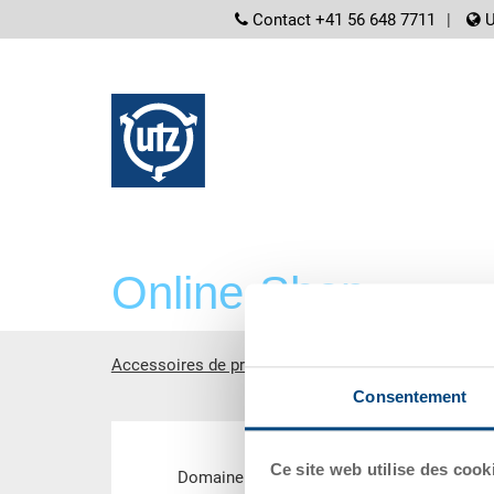
screenreader.
Contact +41 56 648 7711
U
Online-Shop
Accessoires de produits
Sceller ESD
Consentement
contient principale
Ce site web utilise des cook
Domaine de produits