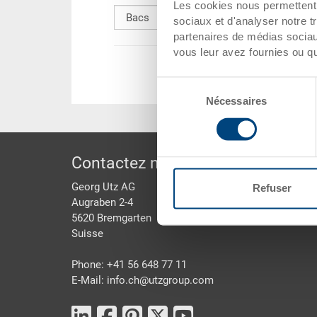
S
Les cookies nous permettent d
sociaux et d'analyser notre t
partenaires de médias sociaux
vous leur avez fournies ou qu'
Sélection
Nécessaires
du
consentement
pied de page
Contactez nous
Georg Utz AG
Refuser
Augraben 2-4
5620 Bremgarten
Suisse
Phone: +41 56 648 77 11
E-Mail: info.ch@
utzgroup.com