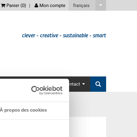
screenreader
français
Panier (
0
)
Mon compte
clever - creative - sustainable - smart
omotions
Accessoires
Contact
À propos des cookies