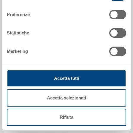
consenso
Codice
Preferenze
47-6415-3.7000.0101
Quantità
da 44 pezzo(i)
Statistiche
Disponbilità
su richiesta
Prezzo
Marketing
A partire da CHF 11.95
Vai al prodotto
Accetta tutti
Accetta selezionati
Rifiuta