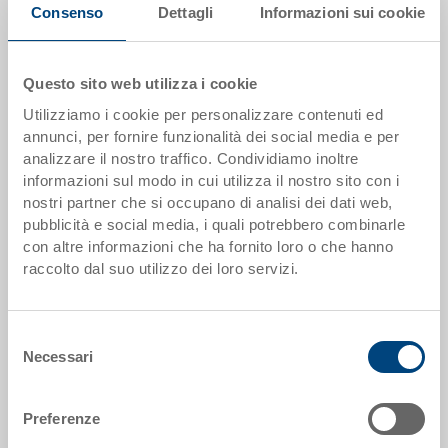
Consenso
Dettagli
Informazioni sui cookie
Questo sito web utilizza i cookie
Utilizziamo i cookie per personalizzare contenuti ed
annunci, per fornire funzionalità dei social media e per
analizzare il nostro traffico. Condividiamo inoltre
Cassetta ortofrutta
informazioni sul modo in cui utilizza il nostro sito con i
Cassetta per frutta e verdura, fondo a reticolo
nostri partner che si occupano di analisi dei dati web,
Dimensioni
pubblicità e social media, i quali potrebbero combinarle
600 x 400 x 325 mm
con altre informazioni che ha fornito loro o che hanno
Colore
raccolto dal suo utilizzo dei loro servizi.
Codice
3-325-32S.6760.0203
Selezione
Quantità
Necessari
del
da 1 pezzo(i)
consenso
Disponbilità
gestito a stock
Preferenze
Prezzo