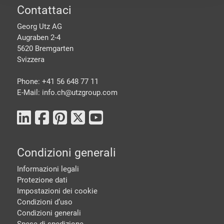
piè di pagine
Contattaci
Georg Utz AG
Augraben 2-4
5620 Bremgarten
Svizzera
Phone: +41 56 648 77 11
E-Mail: info.ch@
utzgroup.com
Condizioni generali
Informazioni legali
Protezione dati
Impostazioni dei cookie
Condizioni d‘uso
Condizioni generali
Spese di spedizione