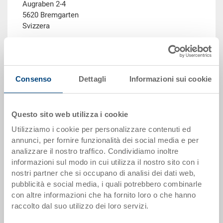
Augraben 2-4
5620 Bremgarten
Svizzera
Phone: +41 56 648 77 11
E-mail:
info.ch@utzgroup.com
Web:
www.utzgroup.com
Consenso
Dettagli
Informazioni sui cookie
Amministratore
- Carsten Diekmann (Autorizzato alla
firma collettiva a due)
Questo sito web utilizza i cookie
Sales Director
- Adrian Meili (Autorizzato alla firma
Utilizziamo i cookie per personalizzare contenuti ed
collettiva a due)
annunci, per fornire funzionalità dei social media e per
analizzare il nostro traffico. Condividiamo inoltre
informazioni sul modo in cui utilizza il nostro sito con i
Numero di registro: CHE-102.475.515
nostri partner che si occupano di analisi dei dati web,
No TVA: CHE-116.266.024 MWST
pubblicità e social media, i quali potrebbero combinarle
Sede centrale: Bremgarten (AG)
con altre informazioni che ha fornito loro o che hanno
Registro delle imprese del tribunale: Bremgarten,
raccolto dal suo utilizzo dei loro servizi.
Aargau, Switzerland