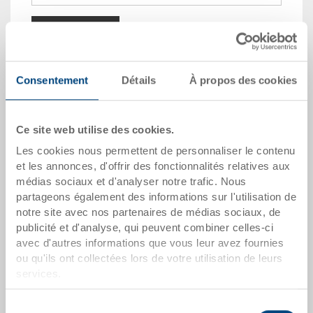
Dans le panier
Quantité échelonnée
Prix
Consentement
Détails
À propos des cookies
Dès 10 pièces
CHF 1.75
Dès 50 pièces
CHF 1.60
Ce site web utilise des cookies.
Les cookies nous permettent de personnaliser le contenu
Dès 100 pièces
CHF 1.45
et les annonces, d'offrir des fonctionnalités relatives aux
Dès 250 pièces
CHF 1.25
médias sociaux et d'analyser notre trafic. Nous
partageons également des informations sur l'utilisation de
Quantités échelonnées correspondent aux unités
notre site avec nos partenaires de médias sociaux, de
d’emballage.
publicité et d'analyse, qui peuvent combiner celles-ci
avec d'autres informations que vous leur avez fournies
ou qu'ils ont collectées lors de votre utilisation de leurs
dates de l'article
services.
Numéro de commande
Sélection
80-169