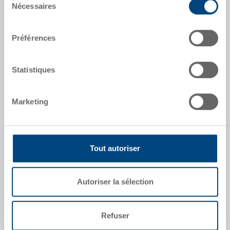
Nécessaires
du
consentement
Dimensions extérieures:
42 x 30 mm
Préférences
Coloris:
|
Coloris supplémentaires sur demande
Statistiques
Marketing
Demander une offre
Tout autoriser
Données techniques
Pince à étiquettes, métal, zingué, autre, ext. 42x30
Autoriser la sélection
mm, à riveter
Refuser
Modèles spéciaux - Notre domaine de