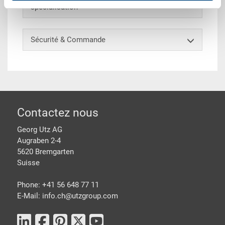
spécialisation
Sécurité & Commande
pied de page
Contactez nous
Georg Utz AG
Augraben 2-4
5620 Bremgarten
Suisse
Phone: +41 56 648 77 11
E-Mail: info.ch@
utzgroup.com