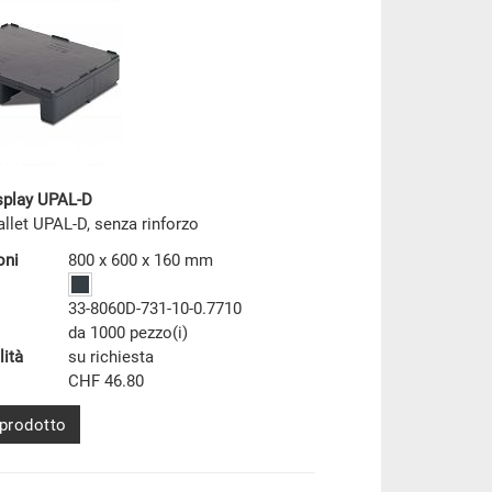
isplay UPAL-D
llet UPAL-D, senza rinforzo
oni
800 x 600 x 160 mm
33-8060D-731-10-0.7710
da 1000 pezzo(i)
lità
su richiesta
CHF 46.80
 prodotto