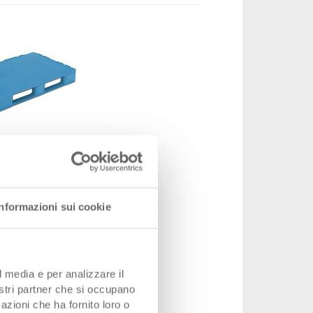
gienico UPAL-H
gienico UPAL-H 1200x800x160 mm
oni
1200 x 800 x 160 mm
Informazioni sui cookie
33-1208N-643-0300.5810
da 500 pezzo(i)
lità
su richiesta
l media e per analizzare il
CHF 110.60
nostri partner che si occupano
 prodotto
azioni che ha fornito loro o