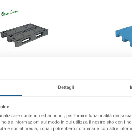
Pallet industriale UPAL-I
Pallet i
Pallet industriale UPAL-I 1200x800x150 mm
Pallet i
Dimensioni
1200 x 800 x 150 mm
Dimensi
Dettagli
Colore
Colore
Codice
33-1208I-00-00-00.R9090V
Codice
Quantità
da 300 pezzo(i)
Quantità
ookie
Disponbilità
su richiesta
Disponbi
nalizzare contenuti ed annunci, per fornire funzionalità dei socia
Prezzo
CHF 49.95
Prezzo
inoltre informazioni sul modo in cui utilizza il nostro sito con i 
Vai al prodotto
Vai al
icità e social media, i quali potrebbero combinarle con altre inform