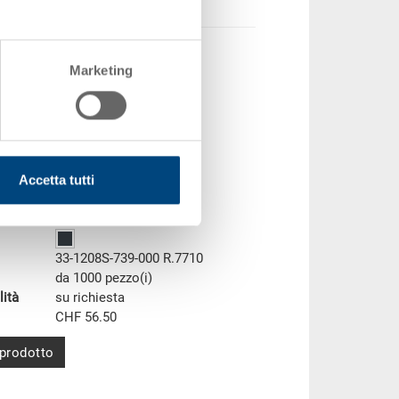
Marketing
mart UPAL-S
Accetta tutti
smart UPAL-S 1200x800x160 mm
oni
1200 x 800 x 160 mm
33-1208S-739-000 R.7710
da 1000 pezzo(i)
lità
su richiesta
CHF 56.50
 prodotto