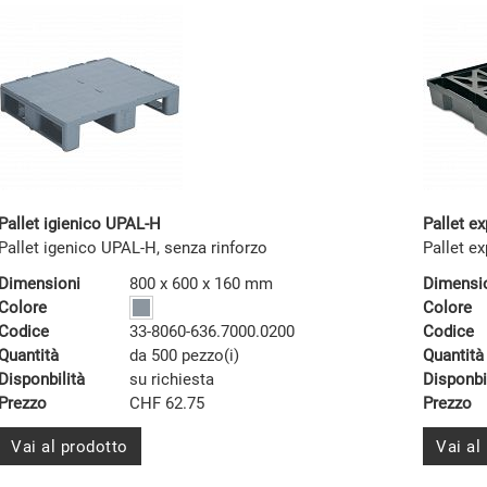
Pallet igienico UPAL-H
Pallet e
Pallet igenico UPAL-H, senza rinforzo
Pallet 
Dimensioni
800 x 600 x 160 mm
Dimensi
Colore
Colore
Codice
33-8060-636.7000.0200
Codice
Quantità
da 500 pezzo(i)
Quantità
Disponbilità
su richiesta
Disponbi
Prezzo
CHF 62.75
Prezzo
Vai al prodotto
Vai al