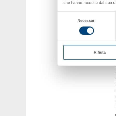
che hanno raccolto dal suo uti
Selezione
Necessari
del
consenso
Rifiuta