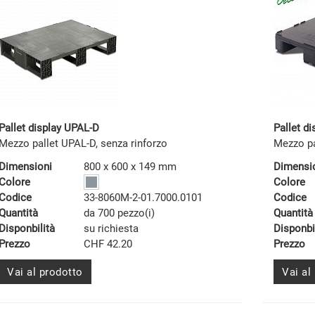
Pallet display UPAL-D
Pallet d
Mezzo pallet UPAL-D, senza rinforzo
Mezzo pa
Dimensioni
800 x 600 x 149 mm
Dimensi
Colore
Colore
Codice
33-8060M-2-01.7000.0101
Codice
Quantità
da 700 pezzo(i)
Quantità
Disponbilità
su richiesta
Disponbi
Prezzo
CHF 42.20
Prezzo
Vai al prodotto
Vai al