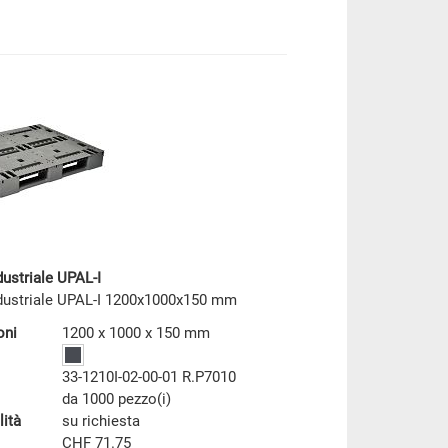
dustriale UPAL-I
ndustriale UPAL-I 1200x1000x150 mm
oni
1200 x 1000 x 150 mm
33-1210I-02-00-01 R.P7010
da 1000 pezzo(i)
lità
su richiesta
CHF 71.75