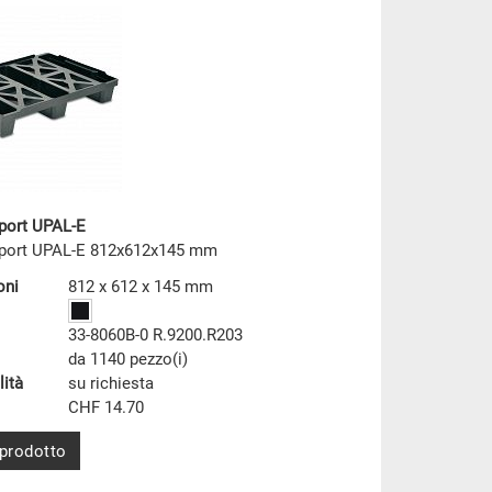
xport UPAL-E
export UPAL-E 812x612x145 mm
oni
812 x 612 x 145 mm
33-8060B-0 R.9200.R203
da 1140 pezzo(i)
lità
su richiesta
CHF 14.70
 prodotto