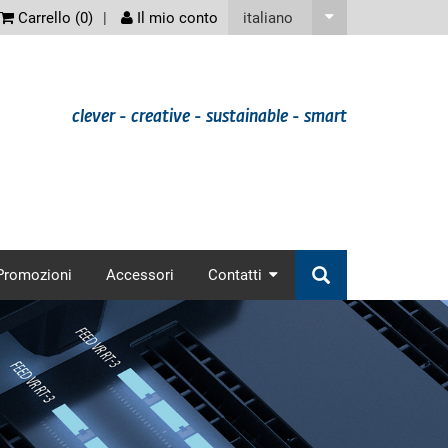
screenreader
italiano
Carrello (
0
)
Il mio conto
clever - creative - sustainable - smart
nav
Promozioni
Accessori
Contatti