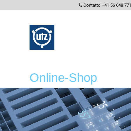
screenread
Contatto +41 56 648 77
Online-Shop