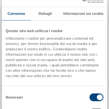
Disponbilità: su richiesta
Consenso
Dettagli
Informazioni sui cookie
Quantità
Questo sito web utilizza i cookie
Aggiungere al carrello
Utilizziamo i cookie per personalizzare contenuti ed
annunci, per fornire funzionalità dei social media e per
Quantità minima ordine: 500 pezzi
analizzare il nostro traffico. Condividiamo inoltre
informazioni sul modo in cui utilizza il nostro sito con i
Dati articolo
nostri partner che si occupano di analisi dei dati web,
pubblicità e social media, i quali potrebbero combinarle
Codice
con altre informazioni che ha fornito loro o che hanno
33-1208N-634-0300.7000
raccolto dal suo utilizzo dei loro servizi.
Dimensioni esterne:
1200 x 800 x 160 mm
Selezione
Necessari
del
Colore:
consenso
RAL 7001 |
Altri colori su richiesta