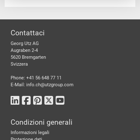
piè di pagine
Contattaci
Georg Utz AG
Augraben 2-4
5620 Bremgarten
Svizzera
Phone: +41 56 648 77 11
E-Mail: info.ch@
utzgroup.com
Condizioni generali
Informazioni legali
Protezione dati