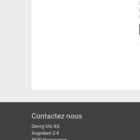
pied de page
Contactez nous
Georg Utz AG
Augraben 2-4
5620 Bremgarten