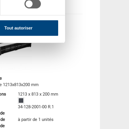
e produit
Tout autoriser
e
e 1213x813x200 mm
ons
1213 x 813 x 200 mm
34-128-2001-00 R.1
de
 de
à partir de 1 unités
de