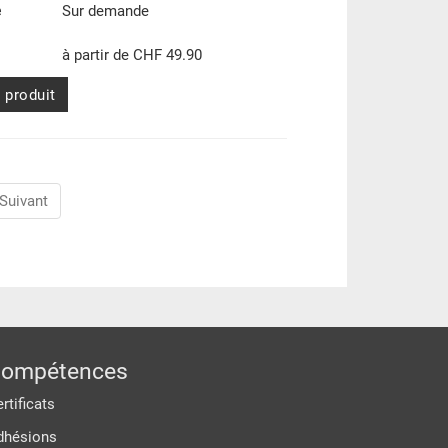
e
Sur demande
à partir de CHF 49.90
e produit
Suivant
ompétences
rtificats
dhésions