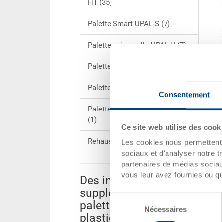
H1 (35)
Palette Smart UPAL-S (7)
Palette universelle UPAL-U (7)
Palette industrielle UPAL-I (16)
Palette display UPAL-D (4)
Consentement
Palette d'exportation UPAL-E
(1)
Ce site web utilise des cook
Rehausse (6)
Les cookies nous permettent d
sociaux et d'analyser notre t
partenaires de médias sociaux
vous leur avez fournies ou qu'
Des informations
supplémentaires sur
Sélection
palettes en matière
Nécessaires
du
plastique
consentement