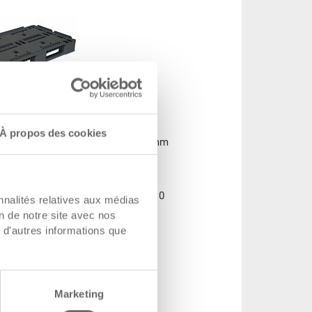
ndustrielle UPAL-I
À propos des cookies
industrielle UPAL-I 1210x810x170 mm
ons
1210 x 810 x 170 mm
33-1208I-01-00-02 R.P7010
nnalités relatives aux médias
de
on de notre site avec nos
 de
à partir de 15 unités
 d'autres informations que
de
e
Sur demande
à partir de CHF 53.00
Marketing