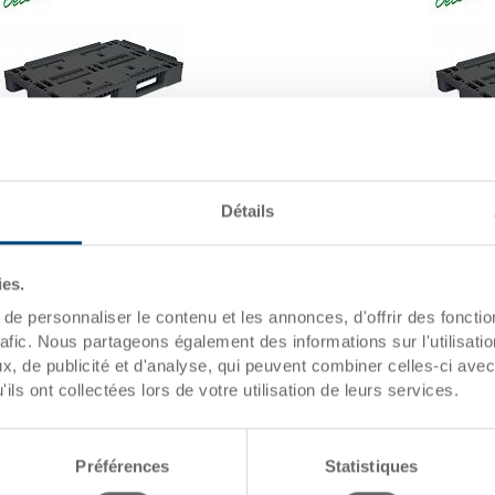
Palette industrielle UPAL-I
Palette i
Détails
Palette industrielle UPAL-I 1210x810x170 mm
Palette 
Dimensions
1210 x 810 x 170 mm
Dimensi
ies.
Coloris
Coloris
No. de
33-1208I-01-00-01 R.P7010
No. de
e personnaliser le contenu et les annonces, d'offrir des fonctio
commande
comman
rafic. Nous partageons également des informations sur l'utilisati
Quantité de
à partir de 15 unités
Quantité
, de publicité et d'analyse, qui peuvent combiner celles-ci avec
commande
comman
ils ont collectées lors de votre utilisation de leurs services.
Heure de
Sur demande
Heure d
livraison
livraison
Prix
à partir de CHF 61.45
Prix
Préférences
Statistiques