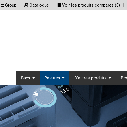
meta_nav
tz Group
Catalogue
Voir les produits compares (
0
)
screenreader.main_nav
Bacs
Palettes
D'autres produits
Pr