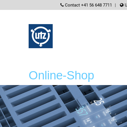
screenreader.
Contact +41 56 648 7711
U
Online-Shop