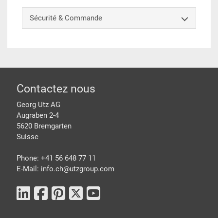
Sécurité & Commande
pied de page
Contactez nous
Georg Utz AG
Augraben 2-4
5620 Bremgarten
Suisse
Phone: +41 56 648 77 11
E-Mail: info.ch@
utzgroup.com