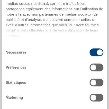
Dès 50 pièces
CHF 81.10
médias sociaux et d'analyser notre trafic. Nous
partageons également des informations sur l'utilisation de
Dès 100 pièces
CHF 78.50
notre site avec nos partenaires de médias sociaux, de
publicité et d'analyse, qui peuvent combiner celles-ci
Dès 250 pièces
CHF 76.75
avec d'autres informations que vous leur avez fournies
ou qu'ils ont collectées lors de votre utilisation de leurs
Quantités échelonnées correspondent aux unités
services.
d’emballage.
Sélection
dates de l'article
Nécessaires
du
consentement
Numéro de commande
33-1208N-630-0000 R.8040
Préférences
Dimensions extérieures:
Statistiques
1200 x 800 x 160 mm
Coloris:
Marketing
|
Coloris supplémentaires sur demande