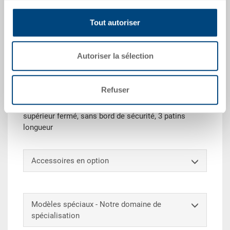
Tout autoriser
Demander une offre
Autoriser la sélection
Données techniques
Refuser
Palette hygiénique UPAL-H, PE UIC, brun rouge, ext.
1200x800x160 mm, sans renforcement, plateau
supérieur fermé, sans bord de sécurité, 3 patins
longueur
Accessoires en option
Modèles spéciaux - Notre domaine de
spécialisation