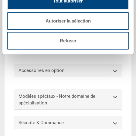
Tout autoriser
La valise en matière plastique haut de gamme vous
offre de nombreuses possibilités pour transporter
vos marchandises confortablement et pour les
Autoriser la sélection
stocker ou empiler fermées. (Dimensions de la valise
adaptées aux europalettes). Le faible poids propre et
la poignée pratique permettent une utilisation simple.
Refuser
De plus, la valise RAKO peut être marquée et divisée
sur demande.
Accessoires en option
Modèles spéciaux - Notre domaine de
spécialisation
Sécurité & Commande