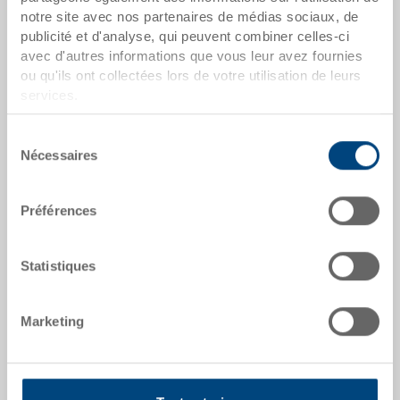
notre site avec nos partenaires de médias sociaux, de
dates de l'article
publicité et d'analyse, qui peuvent combiner celles-ci
Numéro de commande
avec d'autres informations que vous leur avez fournies
35-227-7.7000
ou qu'ils ont collectées lors de votre utilisation de leurs
services.
Dimensions extérieures:
600 x 400 x 90 mm
Sélection
Nécessaires
du
Coloris:
consentement
RAL 7001 |
Coloris supplémentaires sur
Préférences
demande
Statistiques
Demander une offre
Marketing
Données techniques