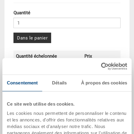
Quantité
Dans le panier
Quantité échelonnée
Prix
Dès 10 pièces
CHF 39.65
Dès 50 pièces
CHF 36.10
Consentement
Détails
À propos des cookies
Dès 100 pièces
CHF 33.05
Dès 250 pièces
CHF 28.65
Ce site web utilise des cookies.
Les cookies nous permettent de personnaliser le contenu
Quantités échelonnées correspondent aux unités
et les annonces, d'offrir des fonctionnalités relatives aux
d’emballage.
médias sociaux et d'analyser notre trafic. Nous
partageons également des informations sur l'utilisation de