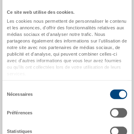
Ce site web utilise des cookies.
Les cookies nous permettent de personnaliser le contenu
et les annonces, d'offrir des fonctionnalités relatives aux
médias sociaux et d'analyser notre trafic. Nous
partageons également des informations sur l'utilisation de
notre site avec nos partenaires de médias sociaux, de
Couvercle
publicité et d'analyse, qui peuvent combiner celles-ci
Couvercle pour conteneur cylindrique
avec d'autres informations que vous leur avez fournies
Dimensions
ou qu'ils ont collectées lors de votre utilisation de leurs
438 x 438 x 92 mm
services.
Coloris
Sélection
No. de commande
Nécessaires
du
7-046-2
consentement
Quantité de commande
Préférences
à partir de 1 unités
Heure de livraison
Disponible
Statistiques
Prix