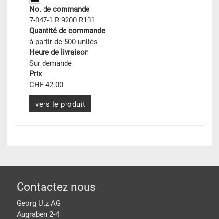
No. de commande
7-047-1 R.9200.R101
Quantité de commande
à partir de 500 unités
Heure de livraison
Sur demande
Prix
CHF 42.00
vers le produit
pied de page
Contactez nous
Georg Utz AG
Augraben 2-4