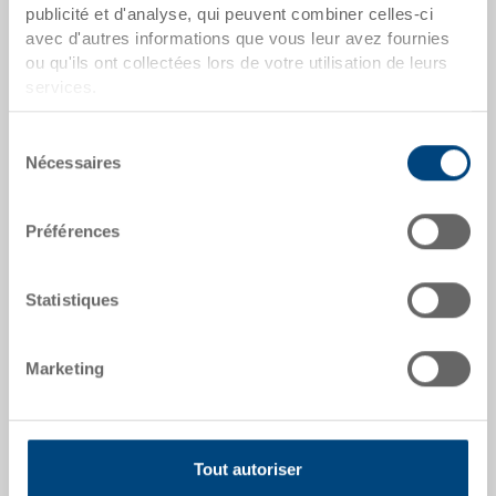
publicité et d'analyse, qui peuvent combiner celles-ci
d’emballage.
avec d'autres informations que vous leur avez fournies
ou qu'ils ont collectées lors de votre utilisation de leurs
dates de l'article
services.
Numéro de commande
Sélection
1266622
Nécessaires
du
consentement
Dimensions extérieures:
600 x 400 x 28 mm
Préférences
Coloris:
Statistiques
|
Coloris supplémentaires sur demande
Marketing
Demander une offre
Tout autoriser
Données techniques