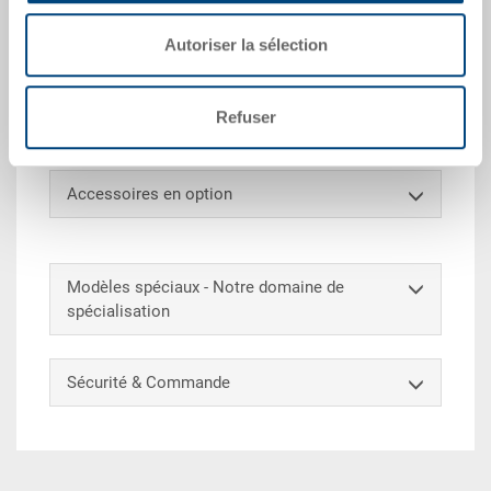
Autoriser la sélection
Couvercle à charnières solidaires, PP, vert blanc, ext.
600x400x28 mm, avec fermetures à ressort, avec 6
évidements pour des sangles, pour RAKO, étiquette
Refuser
EAN
Accessoires en option
Modèles spéciaux - Notre domaine de
spécialisation
Sécurité & Commande