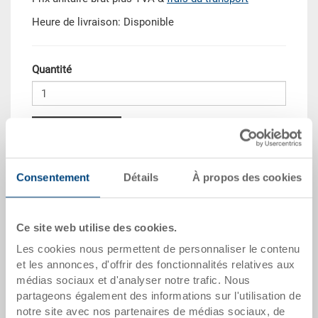
Heure de livraison: Disponible
Quantité
Dans le panier
Quantité échelonnée
Prix
Consentement
Détails
À propos des cookies
Dès 10 pièces
CHF 11.50
Ce site web utilise des cookies.
Dès 50 pièces
CHF 10.45
Les cookies nous permettent de personnaliser le contenu
Dès 100 pièces
CHF 9.55
et les annonces, d'offrir des fonctionnalités relatives aux
médias sociaux et d'analyser notre trafic. Nous
Dès 250 pièces
CHF 8.30
partageons également des informations sur l'utilisation de
notre site avec nos partenaires de médias sociaux, de
Quantités échelonnées correspondent aux unités