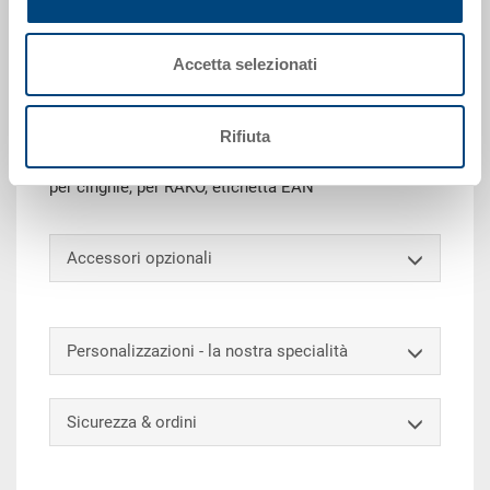
Richiedi offerta
Accetta selezionati
Dati tecnici
Rifiuta
Coperchio con cerniere, PP, rosso traffico, esterno
600x400x28 mm, con chiusure a scatto, con 6 guide
per cinghie, per RAKO, etichetta EAN
Accessori opzionali
Personalizzazioni - la nostra specialità
Sicurezza & ordini