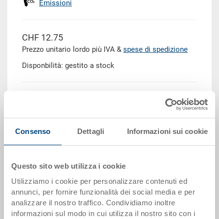
Emissioni
CHF 12.75
Prezzo unitario lordo più IVA &
spese di spedizione
Disponbilità: gestito a stock
Quantità
Consenso
Dettagli
Informazioni sui cookie
Aggiungere al carrello
Questo sito web utilizza i cookie
Scaglioni per quantità
Prezzo
Utilizziamo i cookie per personalizzare contenuti ed
da 10 pezzi
CHF 11.50
annunci, per fornire funzionalità dei social media e per
analizzare il nostro traffico. Condividiamo inoltre
da 50 pezzi
CHF 10.45
informazioni sul modo in cui utilizza il nostro sito con i