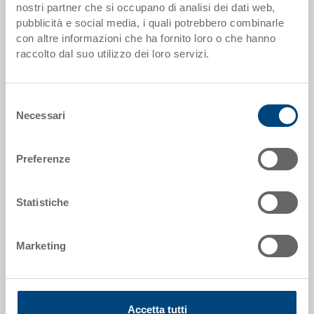
nostri partner che si occupano di analisi dei dati web,
da 100 pezzi
CHF 9.55
pubblicità e social media, i quali potrebbero combinarle
da 250 pezzi
CHF 8.30
con altre informazioni che ha fornito loro o che hanno
raccolto dal suo utilizzo dei loro servizi.
I scaglioni di quantità corrispondono alle unità di imballaggio.
Selezione
Dati articolo
Necessari
del
consenso
Codice
3-213Z-1-11.3080.0101
Preferenze
Dimensioni esterne:
600 x 400 x 28 mm
Statistiche
Colore:
Marketing
|
Altri colori su richiesta
Accetta tutti