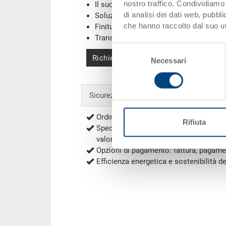
nostro traffico. Condividiamo 
Il suo logo / etichette
(Esempi)
di analisi dei dati web, pubbl
Soluzioni individuali
che hanno raccolto dal suo uti
Finiture
Transponder (RFID) / Barcodes
(Esemp
Selezione
Richiedi offerta
Necessari
del
consenso
Sicurezza & ordini
Ordini sicuri con la cifratura
Rifiuta
Spedizione gratuita per ordini a partir
valore netto (eccezioni secondo
Spese
Opzioni di pagamento: fattura, pagame
Efficienza energetica e sostenibilità d