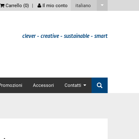
screenreader
italiano
Carrello (
0
)
Il mio conto
clever - creative - sustainable - smart
nav
Promozioni
Accessori
Contatti