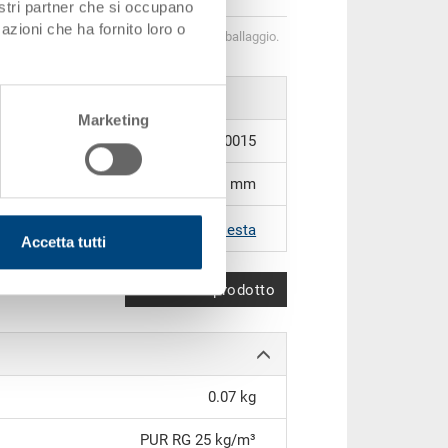
nostri partner che si occupano
azioni che ha fornito loro o
 di quantità corrispondono alle unità di imballaggio.
Marketing
89-6-0015
560 x 360 x 12 mm
|
Altri colori su richiesta
Accetta tutti
Confronta prodotto
0.07 kg
PUR RG 25 kg/m³