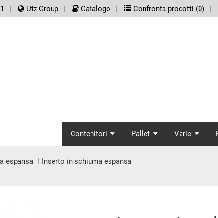
er.meta_nav
11
Utz Group
Catalogo
Confronta prodotti (
0
)
screenreader.main_
Contenitori
Pallet
Varie
ma espansa
Inserto in schiuma espansa