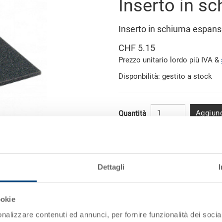
Inserto in s
Inserto in schiuma espa
CHF 5.15
Prezzo unitario lordo più IVA &
Disponbilità: gestito a stock
Aggiung
Quantità
Scaglioni per quantità
da 10 pezzi
Dettagli
immagine simile
da 50 pezzi
ookie
da 100 pezzi
nalizzare contenuti ed annunci, per fornire funzionalità dei socia
da 250 pezzi