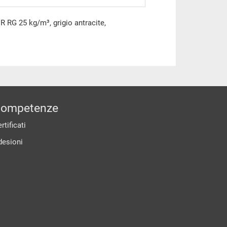
 RG 25 kg/m³, grigio antracite,
ompetenze
rtificati
desioni