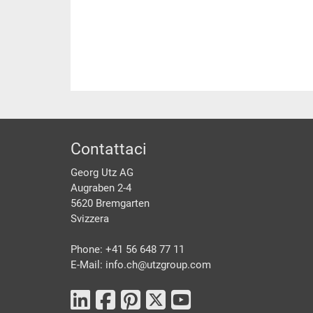
piè di pagine
Contattaci
Georg Utz AG
Augraben 2-4
5620 Bremgarten
Svizzera
Phone: +41 56 648 77 11
E-Mail: info.ch@
utzgroup.com