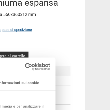
chiuma espansa
nsa 560x360x12 mm
spese di spedizione
ere al carrello
Prezzo
CHF 4.65
Informazioni sui cookie
CHF 4.20
CHF 3.85
l media e per analizzare il
CHF 3.35