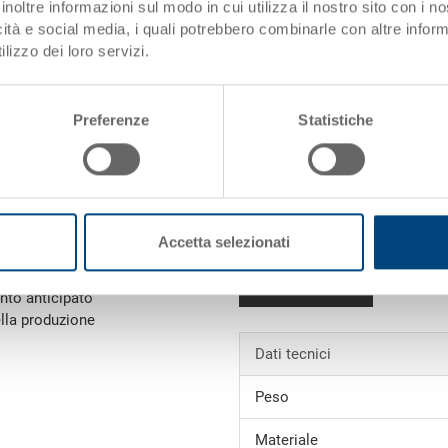
inoltre informazioni sul modo in cui utilizza il nostro sito con i 
icità e social media, i quali potrebbero combinarle con altre inform
I scaglioni
lizzo dei loro servizi.
i)
Dati articolo
Preferenze
Statistiche
Codice
Dimensioni esterne:
Colore:
Accetta selezionati
e da 1'000.00 CHF
 di spedizione
)
Richiedi offerta
nto anticipato
ella produzione
Dati tecnici
Peso
Materiale