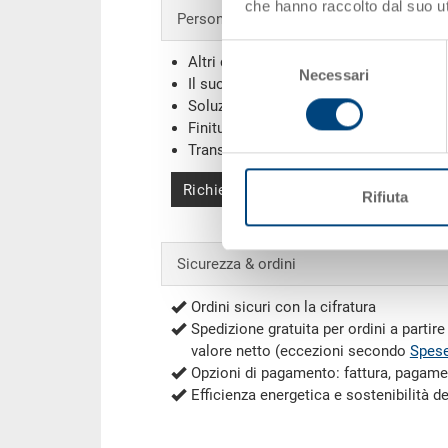
che hanno raccolto dal suo uti
Personalizzazioni - la nostra specialità
Selezione
Altri colori
Necessari
del
Il suo logo / etichette
(Esempi)
consenso
Soluzioni individuali
Finiture
Transponder (RFID) / Barcodes
(Esemp
Richiedi offerta
Rifiuta
Sicurezza & ordini
Ordini sicuri con la cifratura
Spedizione gratuita per ordini a partir
valore netto (eccezioni secondo
Spese
Opzioni di pagamento: fattura, pagame
Efficienza energetica e sostenibilità d