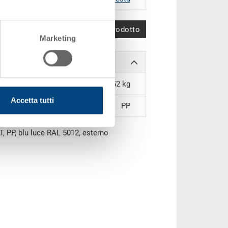
Confronta prodotto
Marketing
0.52 kg
Accetta tutti
PP
, PP, blu luce RAL 5012, esterno