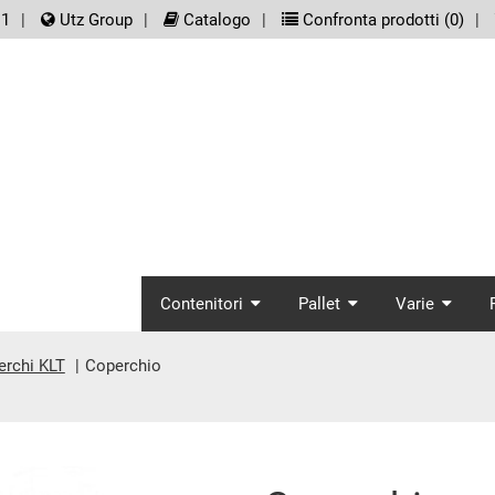
er.meta_nav
11
Utz Group
Catalogo
Confronta prodotti (
0
)
screenreader.main_
Contenitori
Pallet
Varie
erchi KLT
Coperchio