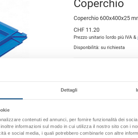
Coperchio
Coperchio 600x400x25 
CHF 11.20
Prezzo unitario lordo più IVA &
Disponbilità: su richiesta
Aggiung
Quantità
Quantità minima ordine: 1000 p
Dettagli
Dati articolo
immagine simile
Codice
ookie
nalizzare contenuti ed annunci, per fornire funzionalità dei socia
Dimensioni esterne:
inoltre informazioni sul modo in cui utilizza il nostro sito con i 
icità e social media, i quali potrebbero combinarle con altre inform
Colore: