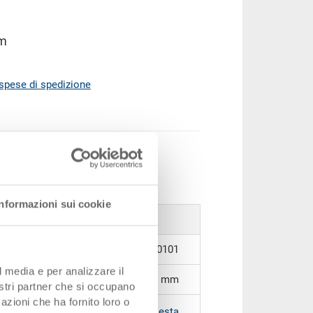
mm
spese di spedizione
ere al carrello
ezzi
Informazioni sui cookie
40-64.5070.0101
l media e per analizzare il
600 x 400 x 25 mm
nostri partner che si occupano
azioni che ha fornito loro o
RAL 5012 |
Altri colori su richiesta