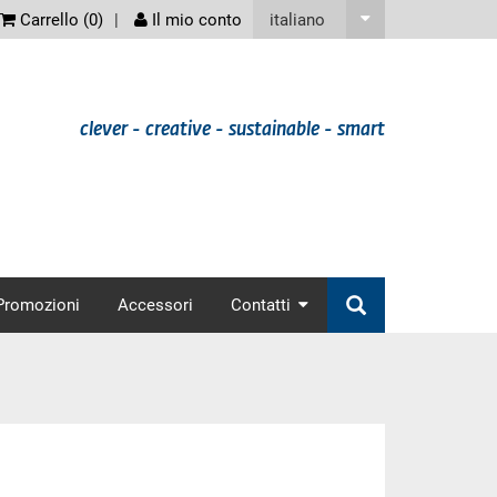
screenreader
italiano
Carrello (
0
)
Il mio conto
clever - creative - sustainable - smart
nav
Promozioni
Accessori
Contatti