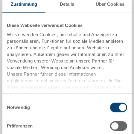
Zustimmung
Details
Über Cookies
Menge
Diese Webseite verwendet Cookies
Wir verwenden Cookies, um Inhalte und Anzeigen zu
In den Warenkorb
personalisieren, Funktionen für soziale Medien anbieten
Mindestbestellmenge: 1000 Stück
zu können und die Zugriffe auf unsere Website zu
analysieren. Außerdem geben wir Informationen zu Ihrer
Artikeldaten
Verwendung unserer Website an unsere Partner für
soziale Medien, Werbung und Analysen weiter.
Bestellnummer
Unsere Partner führen diese Informationen
40-64.5070.0101
möglicherweise mit weiteren Daten zusammen, die Sie
ihnen bereitgestellt haben oder die sie im Rahmen Ihrer
Aussenmasse:
Nutzung der Dienste gesammelt haben.
600 x 400 x 25 mm
Einwilligungsauswahl
Notwendig
Farbe:
RAL 5012 |
Weitere Farben auf Anfrage
Präferenzen