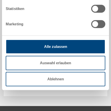
Statistiken
Angebot anfordern
Marketing
Technische Daten
Deckel zu Kleinladungsträger C-KLT, PP, lichtblau RAL
Alle zulassen
5012, aussen 600x400x25 mm
Auswahl erlauben
Sonderanfertigungen - Unser Spezialgebiet
Ablehnen
Sicherheit & Bestellung