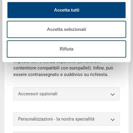
Richiedi offerta
Accetta tutti
Dati tecnici
Accetta selezionati
Grazie alla sua capacità di carico, il contenitore
impilabile RAKO è ideale per trasporto e stoccaggio.
Rifiuta
Inoltre, questo eurocontenitore universale può essere
impilato con o senza coperchio (dimensioni
contenitore compatibili con europallet). Infine, può
essere contrassegnato e suddiviso su richiesta.
Accessori opzionali
Personalizzazioni - la nostra specialità