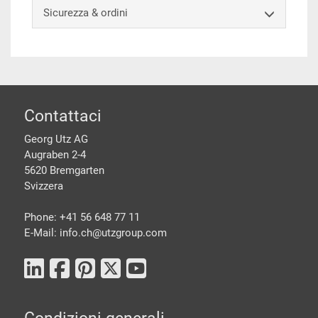
Sicurezza & ordini
piè di pagine
Contattaci
Georg Utz AG
Augraben 2-4
5620 Bremgarten
Svizzera
Phone: +41 56 648 77 11
E-Mail: info.ch@
utzgroup.com