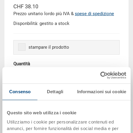
CHF 38.10
Prezzo unitario lordo più IVA &
spese di spedizione
Disponbilità: gestito a stock
stampare il prodotto
Quantità
Aggiungere al carrello
Consenso
Dettagli
Informazioni sui cookie
Scaglioni per quantità
Prezzo
Questo sito web utilizza i cookie
da 10 pezzi
CHF 34.30
Utilizziamo i cookie per personalizzare contenuti ed
annunci, per fornire funzionalità dei social media e per
da 50 pezzi
CHF 31.25