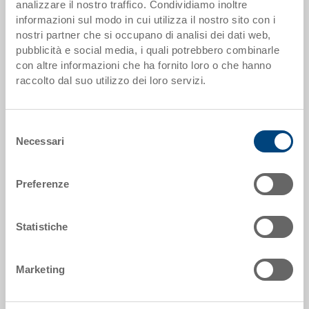
analizzare il nostro traffico. Condividiamo inoltre
informazioni sul modo in cui utilizza il nostro sito con i
da 100 pezzi
CHF 28.60
nostri partner che si occupano di analisi dei dati web,
da 250 pezzi
CHF 24.75
pubblicità e social media, i quali potrebbero combinarle
con altre informazioni che ha fornito loro o che hanno
I scaglioni di quantità corrispondono alle unità di imballaggio.
raccolto dal suo utilizzo dei loro servizi.
Dati articolo
Selezione
Necessari
del
Codice
consenso
3-202Z-0.3080.0101
Preferenze
Dimensioni esterne:
600 x 400 x 323 mm
Statistiche
Colore:
|
Altri colori su richiesta
Marketing