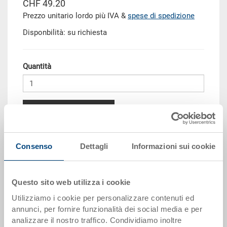
CHF 49.20
Prezzo unitario lordo più IVA &
spese di spedizione
Disponbilità: su richiesta
Quantità
Aggiungere al carrello
Scaglioni per quantità
Prezzo
Consenso
Dettagli
Informazioni sui cookie
da 10 pezzi
CHF 44.30
da 50 pezzi
CHF 40.35
Questo sito web utilizza i cookie
Utilizziamo i cookie per personalizzare contenuti ed
da 100 pezzi
CHF 36.90
annunci, per fornire funzionalità dei social media e per
da 250 pezzi
CHF 32.00
analizzare il nostro traffico. Condividiamo inoltre