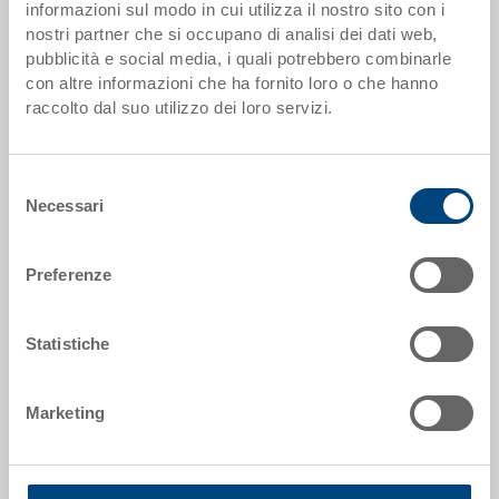
informazioni sul modo in cui utilizza il nostro sito con i
I scaglioni di quantità corrispondono alle unità di imballaggio.
nostri partner che si occupano di analisi dei dati web,
pubblicità e social media, i quali potrebbero combinarle
con altre informazioni che ha fornito loro o che hanno
Dati articolo
raccolto dal suo utilizzo dei loro servizi.
Codice
36-201-13.7000
Selezione
Necessari
del
Dimensioni esterne:
consenso
600 x 400 x 235 mm
Preferenze
Colore:
RAL 7001 |
Altri colori su richiesta
Statistiche
Marketing
Richiedi offerta