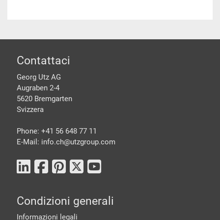
piè di pagine
Contattaci
Georg Utz AG
Augraben 2-4
5620 Bremgarten
Svizzera
Phone: +41 56 648 77 11
E-Mail: info.ch@
utzgroup.com
Condizioni generali
Informazioni legali