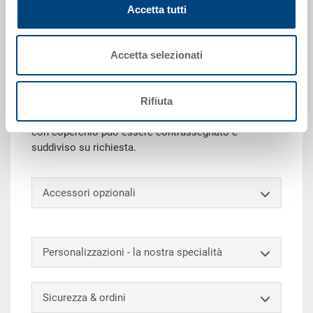
Dati tecnici
Accetta tutti
Il contenitore con coperchio incernierato RAKO (con
Accetta selezionati
chiusure a scatto & rinforzi per cerniere) è ideale per
il trasporto e lo stoccaggio in sicurezza. Inoltre, il
coperchio protegge la merce da polvere e sporco.
Rifiuta
Dotato di lucchetto di sicurezza, il contenuto è anche
protetto da accessi non autorizzati. Il contenitore
con coperchio può essere contrassegnato e
suddiviso su richiesta.
Accessori opzionali
Personalizzazioni - la nostra specialità
Sicurezza & ordini