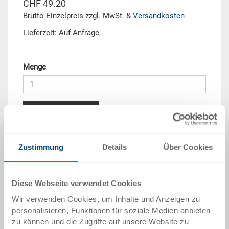
CHF 49.20
Brutto Einzelpreis zzgl. MwSt. &
Versandkosten
Lieferzeit: Auf Anfrage
Menge
In den Warenkorb
Mengenstaffel
Preis
Zustimmung
Details
Über Cookies
ab 10 Stück
CHF 44.30
ab 50 Stück
CHF 40.35
Diese Webseite verwendet Cookies
Wir verwenden Cookies, um Inhalte und Anzeigen zu
ab 100 Stück
CHF 36.90
personalisieren, Funktionen für soziale Medien anbieten
ab 250 Stück
CHF 32.00
zu können und die Zugriffe auf unsere Website zu