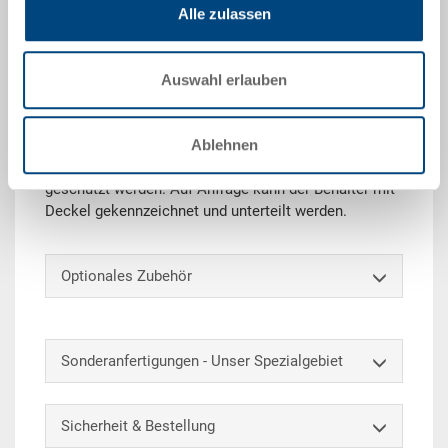
Technische Daten
Alle zulassen
Der RAKO Behälter mit Scharnierdeckel (inkl.
Schnappverschlüsse & Scharnierhülsen) eignet sich
Auswahl erlauben
ideal für den sicheren Transport und die Lagerung.
Zusätzlich bewahrt der Deckel die Güter vor Staub
und Schmutz. Ergänzt mit einem Sicherheitsschloss
Ablehnen
kann der Inhalt zudem vor unberechtigten Zugriffen
geschützt werden. Auf Anfrage kann der Behälter mit
Deckel gekennzeichnet und unterteilt werden.
Optionales Zubehör
Sonderanfertigungen - Unser Spezialgebiet
Sicherheit & Bestellung