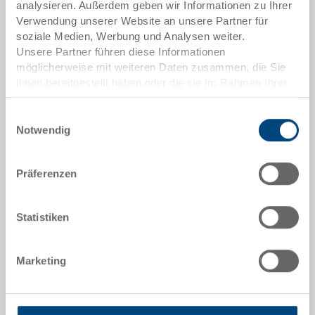
analysieren. Außerdem geben wir Informationen zu Ihrer
Mengenstaffeln entsprechen Verpackungseinheiten.
Verwendung unserer Website an unsere Partner für
soziale Medien, Werbung und Analysen weiter.
Unsere Partner führen diese Informationen
Artikeldaten
möglicherweise mit weiteren Daten zusammen, die Sie
ihnen bereitgestellt haben oder die sie im Rahmen Ihrer
Bestellnummer
Nutzung der Dienste gesammelt haben.
36-201-13.7000
Einwilligungsauswahl
Notwendig
Aussenmasse:
600 x 400 x 235 mm
Präferenzen
Farbe:
RAL 7001 |
Weitere Farben auf Anfrage
Statistiken
Marketing
Angebot anfordern