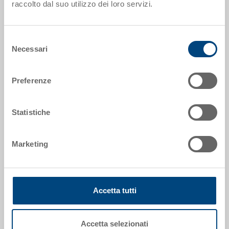
raccolto dal suo utilizzo dei loro servizi.
5-6417N-3-V.5070.0101
Dimensioni esterne:
Selezione
600 x 400 x 170 mm
Necessari
del
consenso
Colore:
RAL 5012 |
Altri colori su richiesta
Preferenze
Statistiche
Richiedi offerta
Marketing
Dati tecnici
Contenitore EUROTEC, PP, blu luce RAL 5012, esterno
Accetta tutti
600x400x170 mm, interno 565x365x155 mm, 32.0 l,
pareti chiuse, doppio fondo chiuso, 4 impugnature a
conchiglia, scanalatura per forche chiusa, punti di
Accetta selezionati