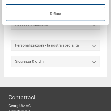
presa orizzontale chiusi, porta etichette integrato su
tutti i lati, angoli di presa 50 mm
Rifiuta
Accessori opzionali
Personalizzazioni - la nostra specialità
Sicurezza & ordini
piè di pagine
Contattaci
Georg Utz AG