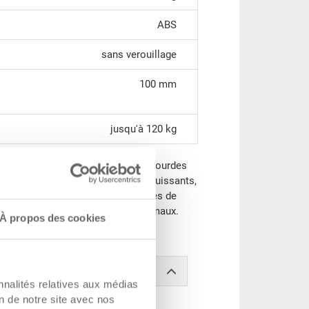
ABS
sans verouillage
100 mm
jusqu'à 120 kg
outien parfait pour transporter de lourdes
 Grâce aux galets maniables et puissants,
nt permet de transporter des charges de
apidement et avec des efforts minimaux.
À propos des cookies
bacs en matière plastique.
nnalités relatives aux médias
on de notre site avec nos