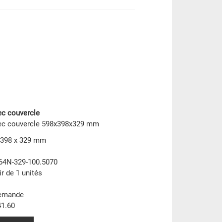
ec couvercle
ec couvercle 598x398x329 mm
 398 x 329 mm
64N-329-100.5070
ir de 1 unités
demande
1.60