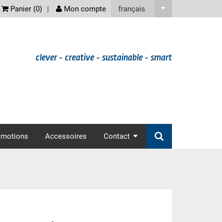
screenreader
français
Panier (
0
)
Mon compte
clever - creative - sustainable - smart
omotions
Accessoires
Contact