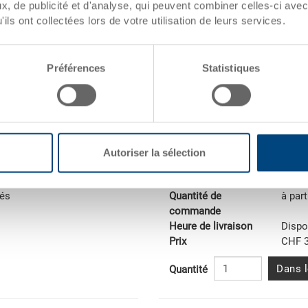
, de publicité et d'analyse, qui peuvent combiner celles-ci avec
ils ont collectées lors de votre utilisation de leurs services.
Préférences
Statistiques
Bac gerbable RAKO
Bac gerbable RAKO, fond plein
7 mm
Dimensions
600 x
Autoriser la sélection
Coloris
101
No. de commande
3-201
tés
Quantité de
à part
commande
Heure de livraison
Dispo
Prix
CHF 3
Dans l
Quantité