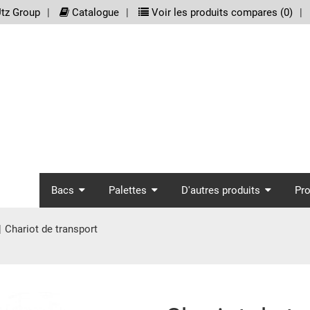
meta_nav
tz Group
Catalogue
Voir les produits compares (
0
)
screenreader.main_nav
Bacs
Palettes
D'autres produits
Pr
Chariot de transport