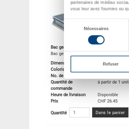
partenaires de médias sociaux
vous leur avez fournies ou qu'
Sélection
Nécessaires
du
consentement
Bac gerbable RAKO
Bac gerbable RAKO, fond plein
Dimensions
600 x 400 x 11
Refuser
Coloris
No. de commande
3-200Z-0.7000.0
Quantité de
à partir de 1 uni
commande
Heure de livraison
Disponible
Prix
CHF 26.45
Dans le panier
Quantité