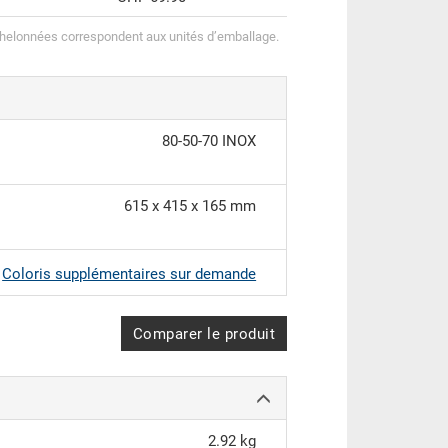
helonnées correspondent aux unités d’emballage.
80-50-70 INOX
615 x 415 x 165 mm
|
Coloris supplémentaires sur demande
Comparer le produit
2.92 kg