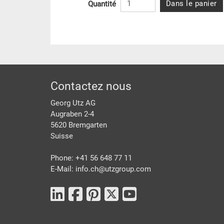
Dans le panier
Quantité
pied de page
Contactez nous
Georg Utz AG
Augraben 2-4
5620 Bremgarten
Suisse
Phone: +41 56 648 77 11
E-Mail: info.ch@
utzgroup.com