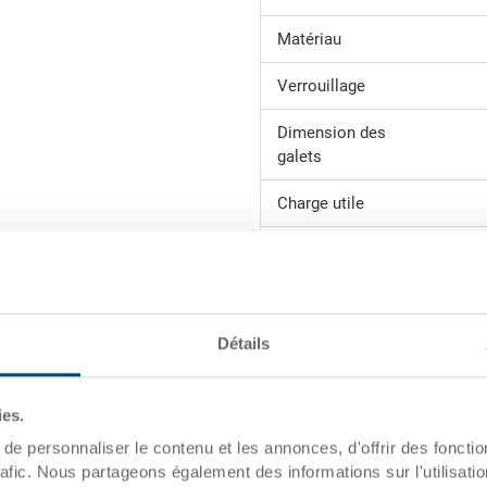
Matériau
Verrouillage
Dimension des
galets
Charge utile
Le chariot de transport est le s
charges sans problèmes de dos.
le chariot de transport résista
plusieurs centaines de kilos r
Détails
Adapté aux dimensions de nos 
ies.
e personnaliser le contenu et les annonces, d'offrir des fonctio
rafic. Nous partageons également des informations sur l'utilisati