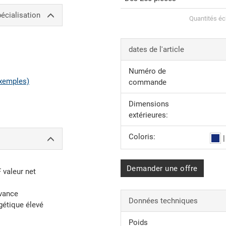
écialisation
Quantités éc
dates de l'article
Numéro de
xemples)
commande
Dimensions
extérieures:
Coloris:
Demander une offre
F valeur net
avance
Données techniques
gétique élevé
Poids