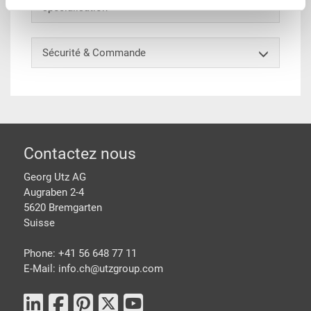
spécialisation
Sécurité & Commande
pied de page
Contactez nous
Georg Utz AG
Augraben 2-4
5620 Bremgarten
Suisse
Phone: +41 56 648 77 11
E-Mail: info.ch@
utzgroup.com