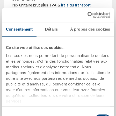
Prix unitaire brut plus TVA &
frais du transport
Heure de livraison: Sur demande
Consentement
Détails
À propos des cookies
Quantité
Ce site web utilise des cookies.
Dans le panier
Les cookies nous permettent de personnaliser le contenu
Quantité de commande minimale: 500 unités
et les annonces, d'offrir des fonctionnalités relatives aux
médias sociaux et d'analyser notre trafic. Nous
partageons également des informations sur l'utilisation de
dates de l'article
notre site avec nos partenaires de médias sociaux, de
publicité et d'analyse, qui peuvent combiner celles-ci
Numéro de commande
avec d'autres informations que vous leur avez fournies
3-622-302.7000.0202
ou qu'ils ont collectées lors de votre utilisation de leurs
services.
Dimensions extérieures:
1200 x 1000 x 765 mm
Sélection