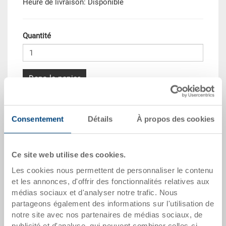
Heure de livraison: Disponible
Quantité
Dans le panier
Quantité échelonnée
Prix
Consentement
Détails
À propos des cookies
Dès 10 pièces
CHF 159.60
Dès 50 pièces
CHF 156.25
Ce site web utilise des cookies.
Dès 100 pièces
CHF 151.20
Les cookies nous permettent de personnaliser le contenu
et les annonces, d'offrir des fonctionnalités relatives aux
Dès 250 pièces
CHF 147.85
médias sociaux et d'analyser notre trafic. Nous
partageons également des informations sur l'utilisation de
Quantités échelonnées correspondent aux unités
notre site avec nos partenaires de médias sociaux, de
d’emballage.
publicité et d'analyse, qui peuvent combiner celles-ci