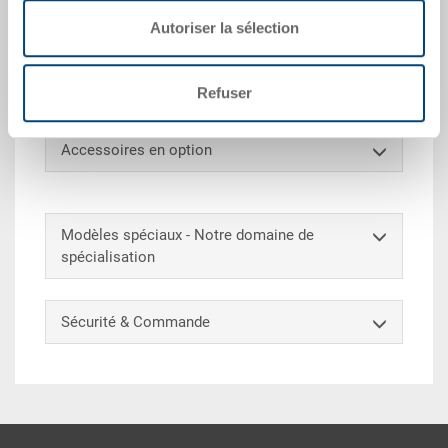
Caisse-palette PALOXE, PE, gris, ext. 1200x800x600
Autoriser la sélection
mm, int. 1110x710x420 mm, 330.0 l, parois pleines,
fond plein, sans ouverture en bordure du fond, 2
patins longueur, gerbable
Refuser
Accessoires en option
Modèles spéciaux - Notre domaine de
spécialisation
Sécurité & Commande