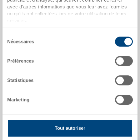
avec d'autres informations que vous leur avez fournies
ou qu'ils ont collectées lors de votre utilisation de leurs
dates de l'article
services.
Numéro de commande
58-1090-CT6.P700
Sélection
Nécessaires
du
Dimensions extérieures:
consentement
1200 x 800 x 600 mm
Préférences
Coloris:
|
Coloris supplémentaires sur demande
Statistiques
Marketing
Demander une offre
Tout autoriser
Données techniques