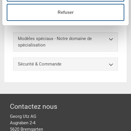
pleines, fond double plein, 2 poignées trous et 2
poignées coquilles, rainures à fourche pleines, prises
Refuser
horizontale ouvertes, pinces à étiquettes inttégrées
sur tous les côtés, coins à pincer 50 mm
Modèles spéciaux - Notre domaine de
spécialisation
Sécurité & Commande
pied de page
Contactez nous
Georg Utz AG
Augraben 2-4
5620 Bremgarten