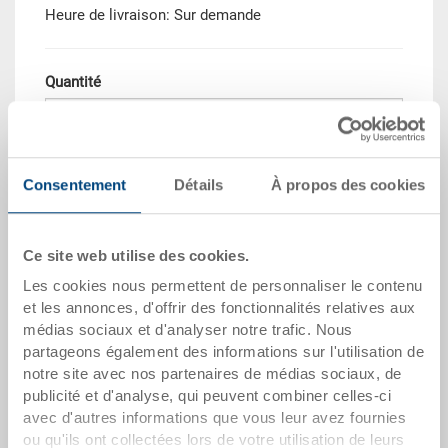
Heure de livraison: Sur demande
Quantité
Dans le panier
Consentement
Détails
À propos des cookies
Quantité de commande minimale: 250 unités
Quantité échelonnée
Prix
Ce site web utilise des cookies.
Les cookies nous permettent de personnaliser le contenu
Dès 250 pièces
CHF 42.65
et les annonces, d'offrir des fonctionnalités relatives aux
Quantités échelonnées correspondent aux unités
médias sociaux et d'analyser notre trafic. Nous
d’emballage.
partageons également des informations sur l'utilisation de
notre site avec nos partenaires de médias sociaux, de
publicité et d'analyse, qui peuvent combiner celles-ci
dates de l'article
avec d'autres informations que vous leur avez fournies
ou qu'ils ont collectées lors de votre utilisation de leurs