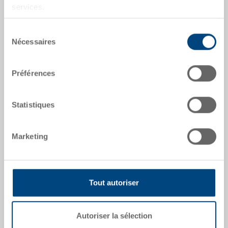
Numéro de commande
services.
5-6442-1-V.5070.0101
Sélection
Dimensions extérieures:
Nécessaires
du
600 x 400 x 420 mm
consentement
Coloris:
Préférences
RAL 5012 |
Coloris supplémentaires sur
demande
Statistiques
Marketing
Demander une offre
Données techniques
Tout autoriser
Bac système EUROTEC, PP, bleu clair RAL 5012, ext.
Autoriser la sélection
600x400x420 mm, int. 565x365x405 mm, 83.5 l, parois