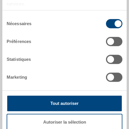
Numéro de commande
services.
5-6422N-84.5070.0101
Sélection
Dimensions extérieures:
Nécessaires
du
600 x 400 x 220 mm
consentement
Coloris:
Préférences
RAL 5012 |
Coloris supplémentaires sur
demande
Statistiques
Marketing
Demander une offre
Données techniques
Tout autoriser
Bac système EUROTEC, PP, bleu clair RAL 5012, ext.
Autoriser la sélection
600x400x220 mm, int. 565x365x197 mm, 40.6 l, parois