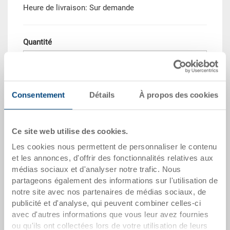
Heure de livraison: Sur demande
Quantité
Dans le panier
Consentement
Détails
À propos des cookies
Quantité de commande minimale: 250 unités
Quantité échelonnée
Prix
Ce site web utilise des cookies.
Les cookies nous permettent de personnaliser le contenu
Dès 250 pièces
CHF 25.45
et les annonces, d'offrir des fonctionnalités relatives aux
Quantités échelonnées correspondent aux unités
médias sociaux et d'analyser notre trafic. Nous
d’emballage.
partageons également des informations sur l'utilisation de
notre site avec nos partenaires de médias sociaux, de
publicité et d'analyse, qui peuvent combiner celles-ci
dates de l'article
avec d'autres informations que vous leur avez fournies
ou qu'ils ont collectées lors de votre utilisation de leurs