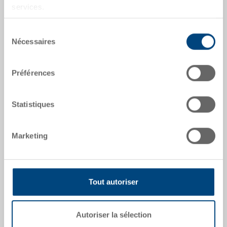
Numéro de commande
services.
5-6422N-3-V.5070.0101
Sélection
Dimensions extérieures:
Nécessaires
du
600 x 400 x 220 mm
consentement
Coloris:
Préférences
RAL 5012 |
Coloris supplémentaires sur
demande
Statistiques
Marketing
Demander une offre
Données techniques
Tout autoriser
Bac système EUROTEC, PP, bleu clair RAL 5012, ext.
Autoriser la sélection
600x400x220 mm, int. 565x365x205 mm, 42.0 l, parois