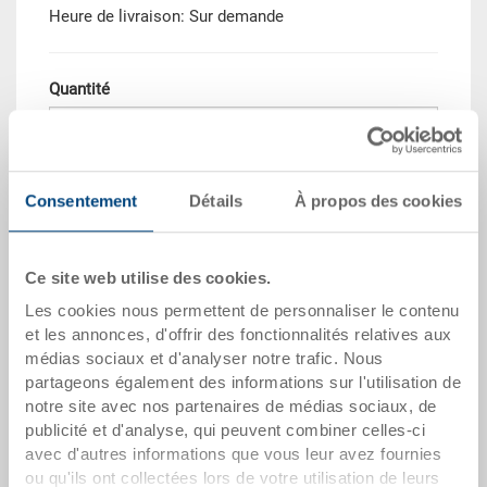
Heure de livraison: Sur demande
Quantité
Dans le panier
Consentement
Détails
À propos des cookies
Quantité de commande minimale: 250 unités
Quantité échelonnée
Prix
Ce site web utilise des cookies.
Les cookies nous permettent de personnaliser le contenu
Dès 250 pièces
CHF 29.40
et les annonces, d'offrir des fonctionnalités relatives aux
Quantités échelonnées correspondent aux unités
médias sociaux et d'analyser notre trafic. Nous
d’emballage.
partageons également des informations sur l'utilisation de
notre site avec nos partenaires de médias sociaux, de
publicité et d'analyse, qui peuvent combiner celles-ci
dates de l'article
avec d'autres informations que vous leur avez fournies
ou qu'ils ont collectées lors de votre utilisation de leurs