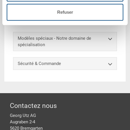
pleines, fond double plein, 4 poignées coquilles,
rainures à fourche pleines, prises horizontale pleines,
Refuser
pinces à étiquettes inttégrées sur tous les côtés,
coins à pincer 50 mm
Modèles spéciaux - Notre domaine de
spécialisation
Sécurité & Commande
pied de page
Contactez nous
Georg Utz AG
Augraben 2-4
5620 Bremgarten