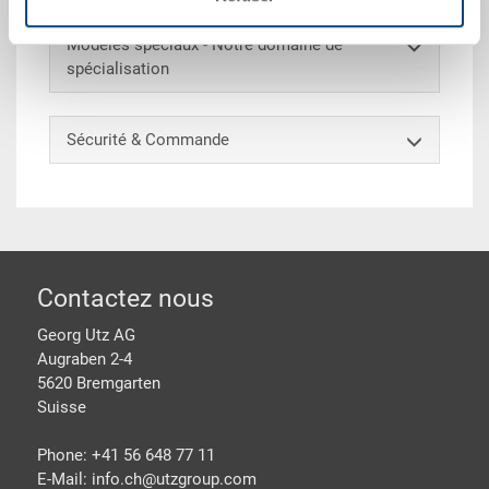
Modèles spéciaux - Notre domaine de
spécialisation
Sécurité & Commande
pied de page
Contactez nous
Georg Utz AG
Augraben 2-4
5620 Bremgarten
Suisse
Phone: +41 56 648 77 11
E-Mail: info.ch@
utzgroup.com