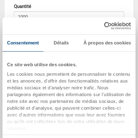
Quantité
Dans le panier
Quantité de commande minimale: 1000 unités
Consentement
Détails
À propos des cookies
dates de l'article
Ce site web utilise des cookies.
Numéro de commande
Les cookies nous permettent de personnaliser le contenu
34-640-1-6.7000.0101
et les annonces, d'offrir des fonctionnalités relatives aux
médias sociaux et d'analyser notre trafic. Nous
Dimensions extérieures:
partageons également des informations sur l'utilisation de
600 x 400 x 340 mm
notre site avec nos partenaires de médias sociaux, de
publicité et d'analyse, qui peuvent combiner celles-ci
Coloris:
avec d'autres informations que vous leur avez fournies
RAL 7001 |
Coloris supplémentaires sur
ou qu'ils ont collectées lors de votre utilisation de leurs
demande
services.