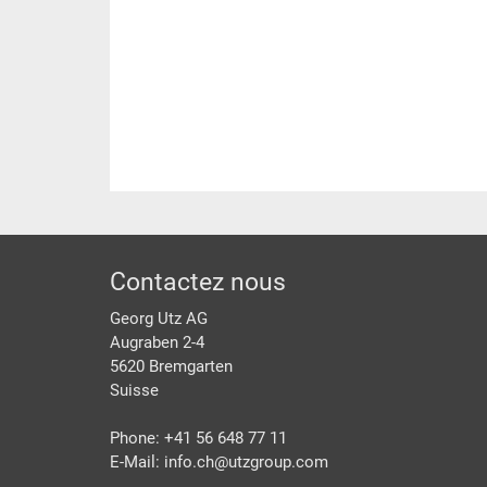
pied de page
Contactez nous
Georg Utz AG
Augraben 2-4
5620 Bremgarten
Suisse
Phone: +41 56 648 77 11
E-Mail: info.ch@
utzgroup.com