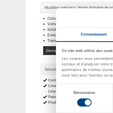
Modèles spéciaux - Notre domaine de sp
Coloris supplémentaires
Votre logo / Marquage
(Exemples)
Solutions de systèmes individuels
Consentement
Ennoblissements
Transpondeur (RFID) / Codes-barres
(E
Demander une offre
Ce site web utilise des cook
Les cookies nous permettent d
sociaux et d'analyser notre t
Sécurité & Commande
partenaires de médias sociaux
vous leur avez fournies ou qu'
Commande sûre avec cryptage
Livraison gratuite à partir de 1‘000 CH
Sélection
(voyez exceptions
frais de port
)
Nécessaires
du
Paiement contre facture, Paiement d'
consentement
Production durable au rendement éner