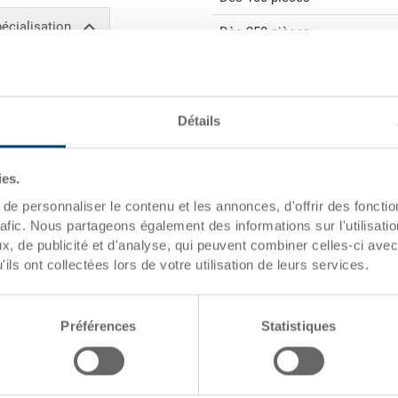
écialisation
Dès 250 pièces
Quantités éc
Détails
dates de l'article
xemples)
Numéro de
ies.
commande
e personnaliser le contenu et les annonces, d'offrir des fonctio
Dimensions
rafic. Nous partageons également des informations sur l'utilisati
extérieures:
, de publicité et d'analyse, qui peuvent combiner celles-ci avec
ils ont collectées lors de votre utilisation de leurs services.
Coloris:
F valeur net
Préférences
Statistiques
Demander une offre
avance
gétique élevé
Données techniques