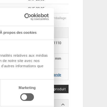
CHF 20.35
helonnées correspondent aux unités d’emballage.
À propos des cookies
36-204-13.1110
nnalités relatives aux médias
400 x 300 x 235 mm
on de notre site avec nos
 d'autres informations que
|
Coloris supplémentaires sur demande
Marketing
Comparer le produit