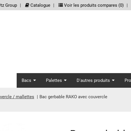
meta_nav
tz Group
Catalogue
Voir les produits compares (
0
)
screenreader.main_nav
Bacs
Palettes
D'autres produits
Pr
ercle / mallettes
Bac gerbable RAKO avec couvercle