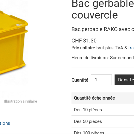
Bac gerbabl
couvercle
Bac gerbable RAKO avec 
CHF 31.30
Prix unitaire brut plus TVA &
fr
Heure de livraison: Sur deman
Dans le
Quantité
Quantité échelonnée
Illustration similaire
Dès 10 pièces
Dès 50 pièces
sions
Dès 100 pièces