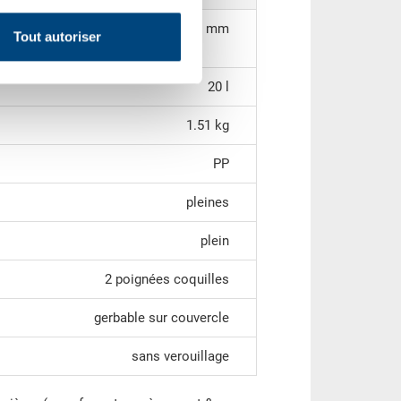
359 x 259 x 217 mm
Tout autoriser
20 l
1.51 kg
PP
pleines
plein
2 poignées coquilles
gerbable sur couvercle
sans verouillage