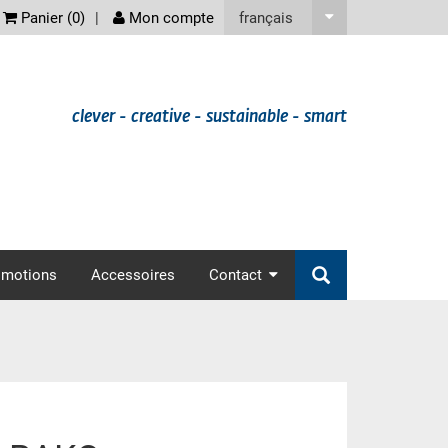
screenreader
français
Panier (
0
)
Mon compte
clever - creative - sustainable - smart
omotions
Accessoires
Contact