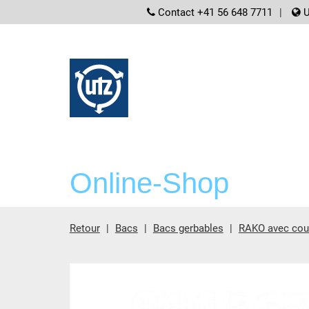
screenreader.
Contact +41 56 648 7711
U
Online-Shop
Retour
Bacs
Bacs gerbables
RAKO avec couv
contient principale