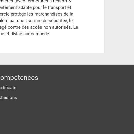
nières (avec fermetures à ressort &
faitement adapté pour le transport et
vercle protège les marchandises de la
lété par une «serrure de sécurité», le
tégé contre des accès non autorisés. Le
ué et divisé sur demande.
ompétences
rtificats
dhésions