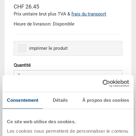
CHF 26.45
Prix unitaire brut plus TVA &
frais du transport
Heure de livraison: Disponible
imprimer le produit
Quantité
Dans le panier
Consentement
Détails
À propos des cookies
Quantité échelonnée
Prix
Dès 10 pièces
CHF 23.80
Ce site web utilise des cookies.
Les cookies nous permettent de personnaliser le contenu
Dès 50 pièces
CHF 21.70