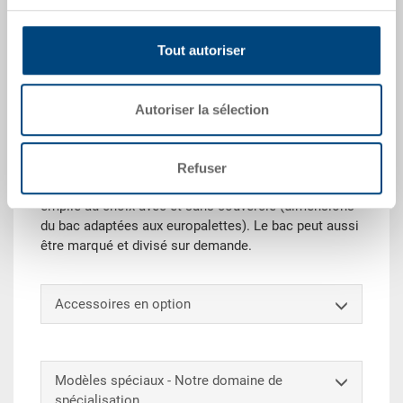
Demander une offre
Tout autoriser
Données techniques
Autoriser la sélection
Grâce à sa résistance, le bac gerbable RAKO est
parfaitement adapté comme bac de transport ou de
Refuser
stockage. Ce bac Euro universel peut en outre être
empilé au choix avec et sans couvercle (dimensions
du bac adaptées aux europalettes). Le bac peut aussi
être marqué et divisé sur demande.
Accessoires en option
Modèles spéciaux - Notre domaine de
spécialisation