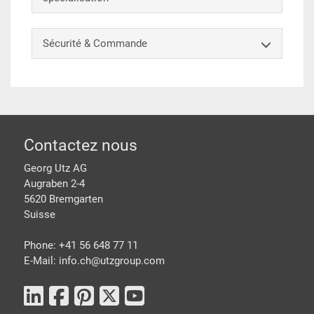
Sécurité & Commande
pied de page
Contactez nous
Georg Utz AG
Augraben 2-4
5620 Bremgarten
Suisse
Phone: +41 56 648 77 11
E-Mail: info.ch@
utzgroup.com