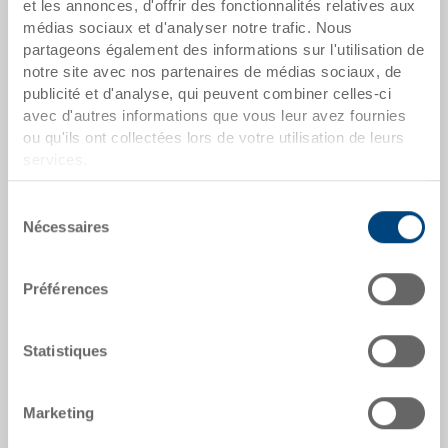
et les annonces, d'offrir des fonctionnalités relatives aux
médias sociaux et d'analyser notre trafic. Nous
Dès 100 pièces
CHF 19.85
partageons également des informations sur l'utilisation de
Dès 250 pièces
CHF 17.20
notre site avec nos partenaires de médias sociaux, de
publicité et d'analyse, qui peuvent combiner celles-ci
Quantités échelonnées correspondent aux unités
avec d'autres informations que vous leur avez fournies
d’emballage.
ou qu'ils ont collectées lors de votre utilisation de leurs
services.
dates de l'article
Sélection
Nécessaires
du
Numéro de commande
consentement
3-200Z-0.3080.0101
Préférences
Dimensions extérieures:
600 x 400 x 117 mm
Statistiques
Coloris:
|
Coloris supplémentaires sur demande
Marketing